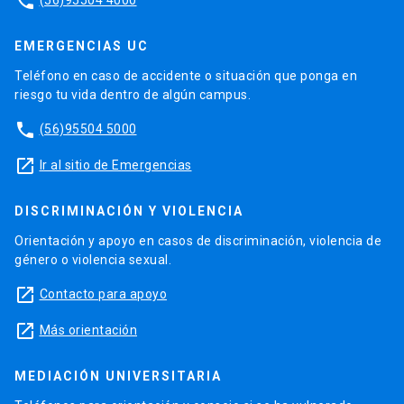
phone
EMERGENCIAS UC
Teléfono en caso de accidente o situación que ponga en
riesgo tu vida dentro de algún campus.
phone
(56)95504 5000
launch
Ir al sitio de Emergencias
DISCRIMINACIÓN Y VIOLENCIA
Orientación y apoyo en casos de discriminación, violencia de
género o violencia sexual.
launch
Contacto para apoyo
launch
Más orientación
MEDIACIÓN UNIVERSITARIA