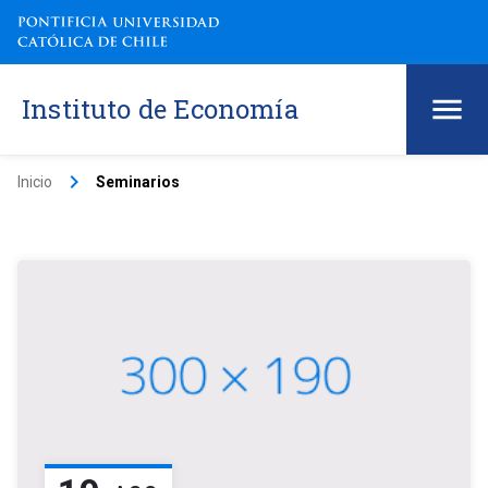
Instituto de Economía
keyboard_arrow_right
Inicio
Seminarios