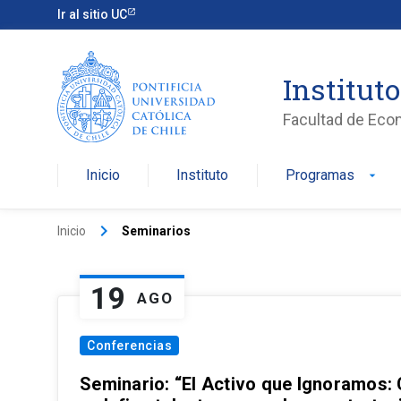
Ir al sitio UC
Institut
Facultad de Eco
Inicio
Instituto
Programas
arrow_drop_down
keyboard_arrow_right
Inicio
Seminarios
19
AGO
Conferencias
Seminario: “El Activo que Ignoramos: