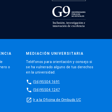
ENCIA
MEDIACIÓN UNIVERSITARIA
de
Teléfonos para orientación y consejo si
énero o
se ha vulnerado alguno de tus derechos
en la universidad.
phone
(56)95504 1691
phone
(56)95504 1247
launch
Ir a la Oficina de Ombuds UC