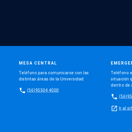
MESA CENTRAL
EMERGE
Teléfono para comunicarse con las
Teléfono e
distintas áreas de la Universidad.
situación 
dentro de
phone
(56)95504 4000
phone
(56)9
launch
Ir al 