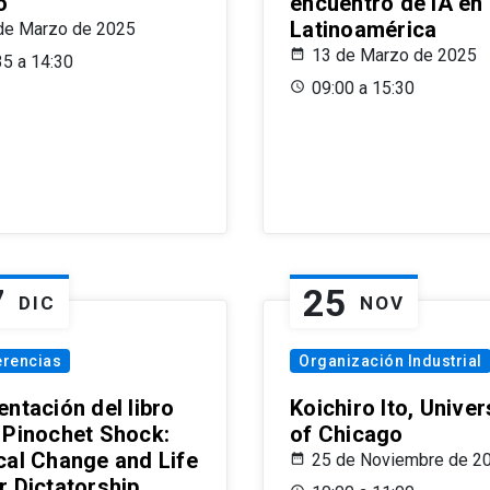
o
encuentro de IA en
Latinoamérica
de Marzo de 2025
13 de Marzo de 2025
35 a 14:30
09:00 a 15:30
7
25
DIC
NOV
erencias
Organización Industrial
ntación del libro
Koichiro Ito, Univer
 Pinochet Shock:
of Chicago
cal Change and Life
25 de Noviembre de 2
r Dictatorship