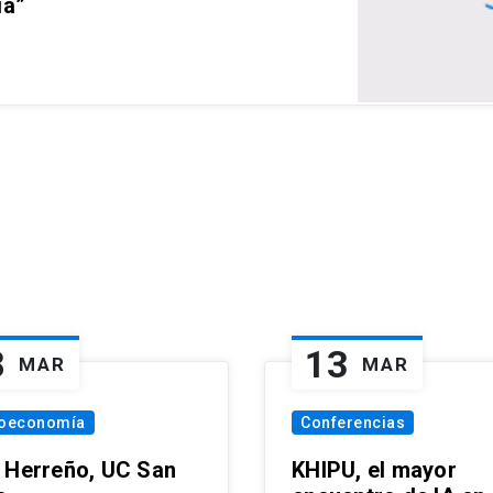
ia”
8
13
MAR
MAR
oeconomía
Conferencias
 Herreño, UC San
KHIPU, el mayor