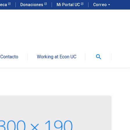
teca
Donaciones
Mi Portal UC
Correo
arrow_drop_down
search
Contacto
Working at Econ UC