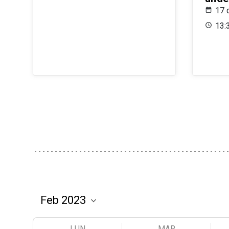
17 
13:
LUN
MAR