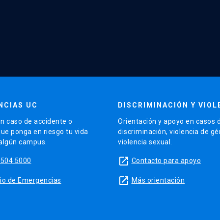
NCIAS UC
DISCRIMINACIÓN Y VIOL
n caso de accidente o
Orientación y apoyo en casos 
que ponga en riesgo tu vida
discriminación, violencia de g
 algún campus.
violencia sexual.
launch
5504 5000
Contacto para apoyo
launch
sitio de Emergencias
Más orientación