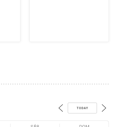
TODAY
SÁB
DOM