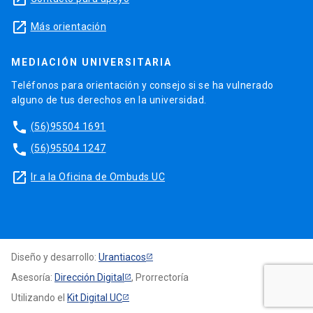
launch
Más orientación
MEDIACIÓN UNIVERSITARIA
Teléfonos para orientación y consejo si se ha vulnerado
alguno de tus derechos en la universidad.
phone
(56)95504 1691
phone
(56)95504 1247
launch
Ir a la Oficina de Ombuds UC
Diseño y desarrollo:
Urantiacos
Asesoría:
Dirección Digital
, Prorrectoría
Utilizando el
Kit Digital UC