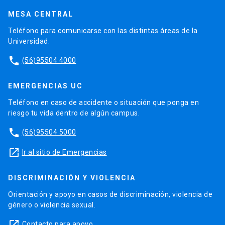
MESA CENTRAL
Teléfono para comunicarse con las distintas áreas de la
Universidad.
phone
(56)95504 4000
EMERGENCIAS UC
Teléfono en caso de accidente o situación que ponga en
riesgo tu vida dentro de algún campus.
phone
(56)95504 5000
launch
Ir al sitio de Emergencias
DISCRIMINACIÓN Y VIOLENCIA
Orientación y apoyo en casos de discriminación, violencia de
género o violencia sexual.
launch
Contacto para apoyo