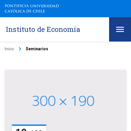
Instituto de Economía
keyboard_arrow_right
Inicio
Seminarios