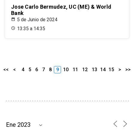
Jose Carlo Bermudez, UC (ME) & World
Bank
5 de Junio de 2024
13:35 a 14:35
<<
<
4
5
6
7
8
9
10
11
12
13
14
15
>
>>