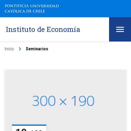
Instituto de Economía
keyboard_arrow_right
Inicio
Seminarios