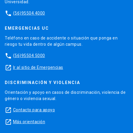
Universidad.
phone
(56)95504 4000
EMERGENCIAS UC
Teléfono en caso de accidente o situación que ponga en
riesgo tu vida dentro de algún campus.
phone
(56)95504 5000
launch
Ir al sitio de Emergencias
DISCRIMINACIÓN Y VIOLENCIA
Orientación y apoyo en casos de discriminación, violencia de
género o violencia sexual.
launch
Contacto para apoyo
launch
Más orientación