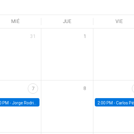
MIÉ
JUE
VIE
31
1
8
7
0 PM -
Jorge Rodriguez, Universidad de Los Andes
2:00 PM -
Carlos Pérez, Universidad Finis