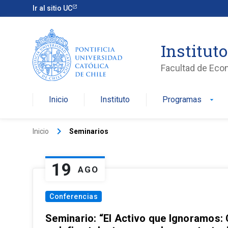
Ir al sitio UC
Institut
Facultad de Eco
Inicio
Instituto
Programas
arrow_drop_down
keyboard_arrow_right
Inicio
Seminarios
19
AGO
Conferencias
Seminario: “El Activo que Ignoramos: