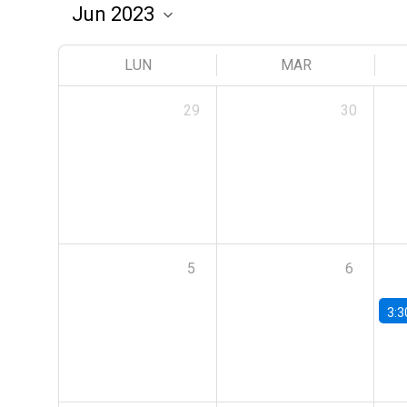
LUN
MAR
29
30
5
6
3:3