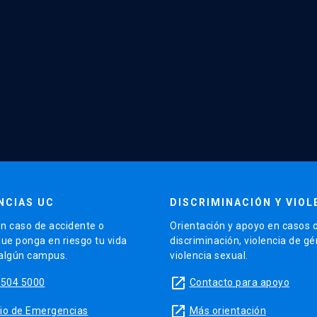
NCIAS UC
DISCRIMINACIÓN Y VIOL
n caso de accidente o
Orientación y apoyo en casos 
que ponga en riesgo tu vida
discriminación, violencia de g
 algún campus.
violencia sexual.
launch
5504 5000
Contacto para apoyo
launch
sitio de Emergencias
Más orientación