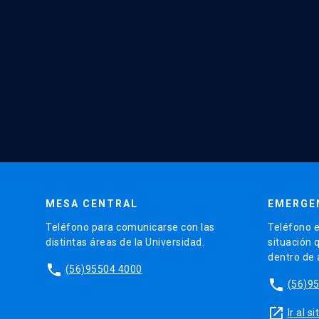
MESA CENTRAL
EMERGE
Teléfono para comunicarse con las
Teléfono e
distintas áreas de la Universidad.
situación 
dentro de
phone
(56)95504 4000
phone
(56)9
launch
Ir al 