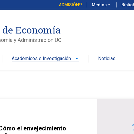
ADMISIÓN
Medios
arrow_drop_down
Biblio
o de Economía
nomía y Administración UC
Académicos e Investigación
Noticias
arrow_drop_down
 Cómo el envejecimiento