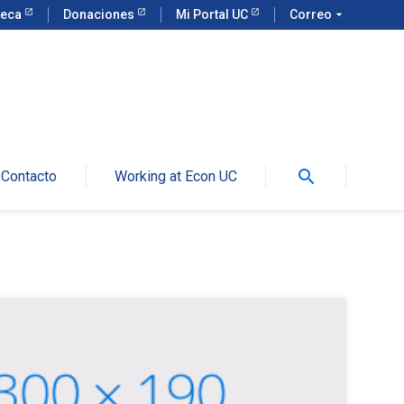
teca
Donaciones
Mi Portal UC
Correo
arrow_drop_down
search
Contacto
Working at Econ UC