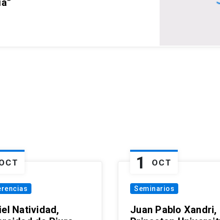
ia”
1
OCT
OCT
erencias
Seminarios
el Natividad,
Juan Pablo Xandri,