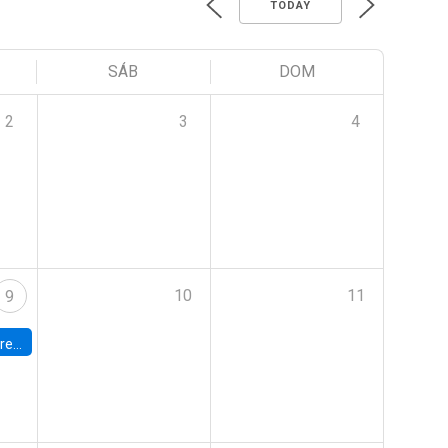
TODAY
SÁB
DOM
2
3
4
10
11
9
 Terrae