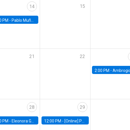
15
14
0 PM -
Pablo Muñoz, Universidad de Chile
21
22
2:00 PM -
Ambrogio Cesa-Bianchi, Bank of Eng
28
29
0 PM -
Eleonora Guarnieri, Exeter University
12:00 PM -
[Online] Pablo Slutzky, University of Maryland