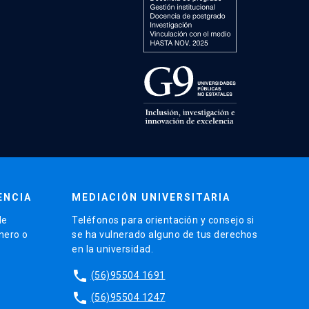
ENCIA
MEDIACIÓN UNIVERSITARIA
de
Teléfonos para orientación y consejo si
énero o
se ha vulnerado alguno de tus derechos
en la universidad.
phone
(56)95504 1691
phone
(56)95504 1247