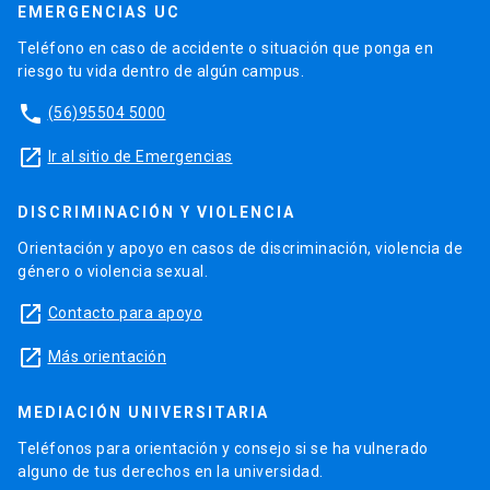
EMERGENCIAS UC
Teléfono en caso de accidente o situación que ponga en
riesgo tu vida dentro de algún campus.
phone
(56)95504 5000
launch
Ir al sitio de Emergencias
DISCRIMINACIÓN Y VIOLENCIA
Orientación y apoyo en casos de discriminación, violencia de
género o violencia sexual.
launch
Contacto para apoyo
launch
Más orientación
MEDIACIÓN UNIVERSITARIA
Teléfonos para orientación y consejo si se ha vulnerado
alguno de tus derechos en la universidad.