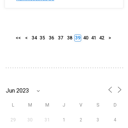
<<
<
34
35
36
37
38
39
40
41
42
>
L
M
M
J
V
S
D
29
30
31
1
2
3
4