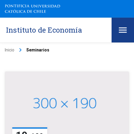
Instituto de Economía
keyboard_arrow_right
Inicio
Seminarios