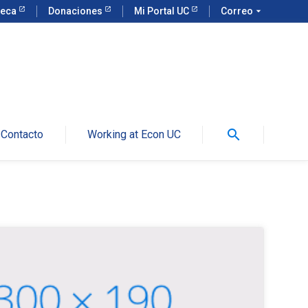
teca
Donaciones
Mi Portal UC
Correo
arrow_drop_down
search
Contacto
Working at Econ UC