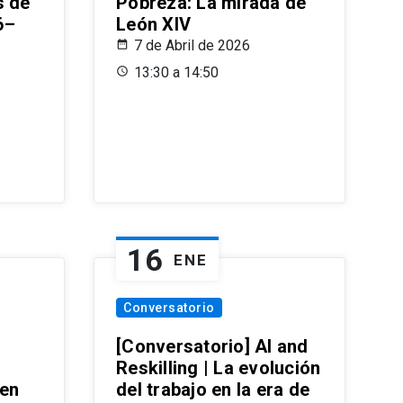
s de
Pobreza: La mirada de
6–
León XIV
7 de Abril de 2026
13:30 a 14:50
16
ENE
Conversatorio
[Conversatorio] AI and
Reskilling | La evolución
 en
del trabajo en la era de