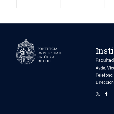
Inst
Facultad
Avda. Vic
Teléfono
Direcció