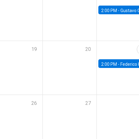
2:00 PM -
Gustavo González - Banco Central d
19
20
2:00 PM -
Federico Huneeus - Banco Central de C
26
27