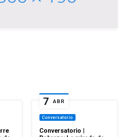
7
ABR
Conversatorio
erre
Conversatorio |