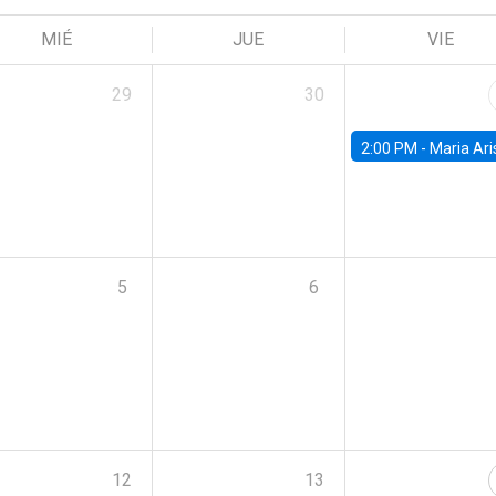
MIÉ
JUE
VIE
29
30
2:00 PM -
Maria Aristizabal-Ramirez, FED
5
6
12
13