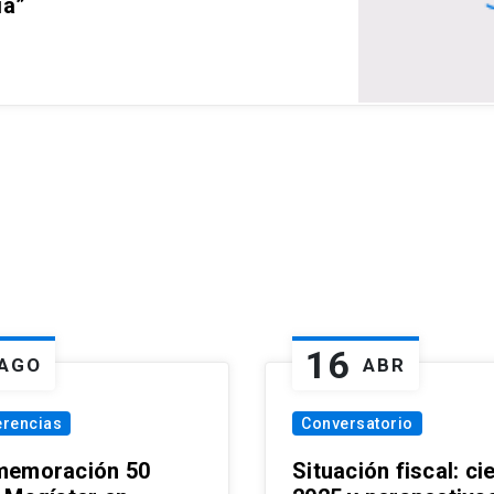
ia”
16
AGO
ABR
erencias
Conversatorio
emoración 50
Situación fiscal: ci