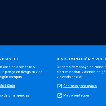
NCIAS UC
DISCRIMINACIÓN Y VIOL
n caso de accidente o
Orientación y apoyo en casos 
que ponga en riesgo tu vida
discriminación, violencia de g
 algún campus.
violencia sexual.
launch
5504 5000
Contacto para apoyo
launch
sitio de Emergencias
Más orientación