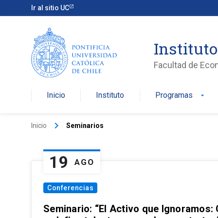
Ir al sitio UC
Institut
Facultad de Eco
Inicio
Instituto
Programas
arrow_drop_down
keyboard_arrow_right
Inicio
Seminarios
19
AGO
Conferencias
Seminario: “El Activo que Ignoramos: