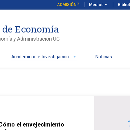
ADMISIÓN
Medios
arrow_drop_down
Biblio
o de Economía
nomía y Administración UC
Académicos e Investigación
Noticias
arrow_drop_down
 Cómo el envejecimiento