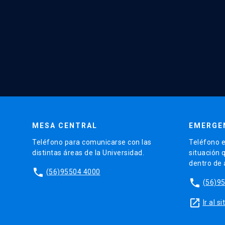
MESA CENTRAL
EMERGE
Teléfono para comunicarse con las
Teléfono e
distintas áreas de la Universidad.
situación 
dentro de
phone
(56)95504 4000
phone
(56)9
launch
Ir al 