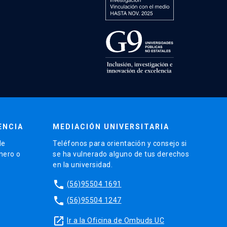
ENCIA
MEDIACIÓN UNIVERSITARIA
de
Teléfonos para orientación y consejo si
énero o
se ha vulnerado alguno de tus derechos
en la universidad.
phone
(56)95504 1691
phone
(56)95504 1247
launch
Ir a la Oficina de Ombuds UC