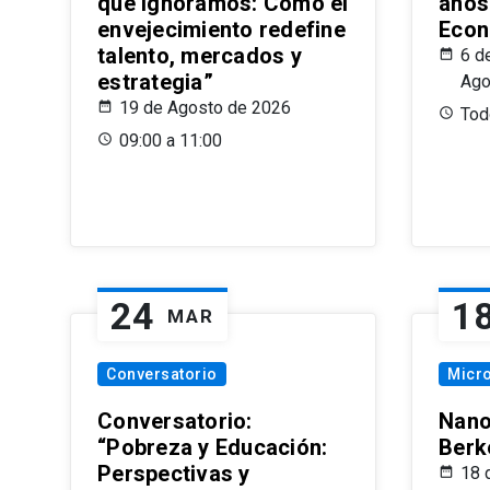
que Ignoramos: Cómo el
años
envejecimiento redefine
Econ
talento, mercados y
6 d
estrategia”
Ago
19 de Agosto de 2026
Todo
09:00 a 11:00
24
1
MAR
Conversatorio
Micr
Conversatorio:
Nano
“Pobreza y Educación:
Berk
Perspectivas y
18 