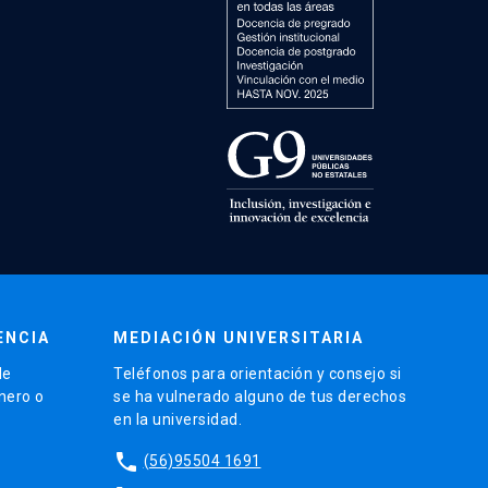
ENCIA
MEDIACIÓN UNIVERSITARIA
de
Teléfonos para orientación y consejo si
énero o
se ha vulnerado alguno de tus derechos
en la universidad.
phone
(56)95504 1691