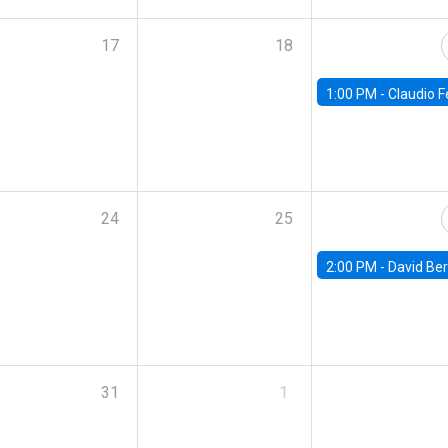
17
18
1:00 PM -
Claudio Ferraz, British Col
24
25
2:00 PM -
David Berger, D
31
1