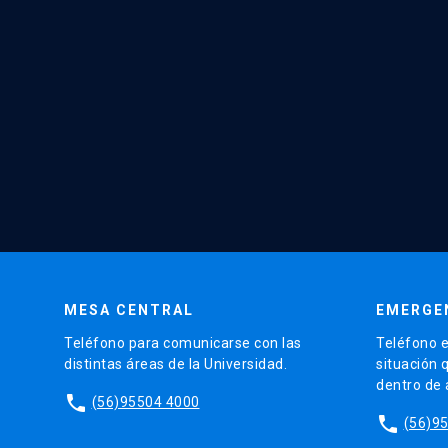
MESA CENTRAL
EMERGE
Teléfono para comunicarse con las
Teléfono e
distintas áreas de la Universidad.
situación 
dentro de
phone
(56)95504 4000
phone
(56)9