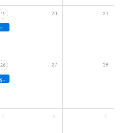
20
21
19
umbia
27
28
26
uke
2
3
4