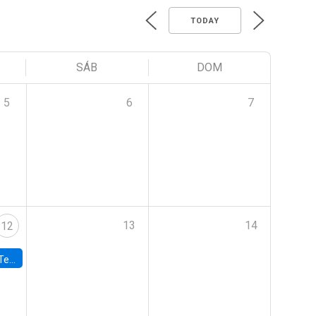
TODAY
SÁB
DOM
5
6
7
13
14
12
 UDP