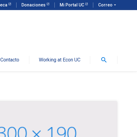
teca
Donaciones
Mi Portal UC
Correo
arrow_drop_down
search
Contacto
Working at Econ UC