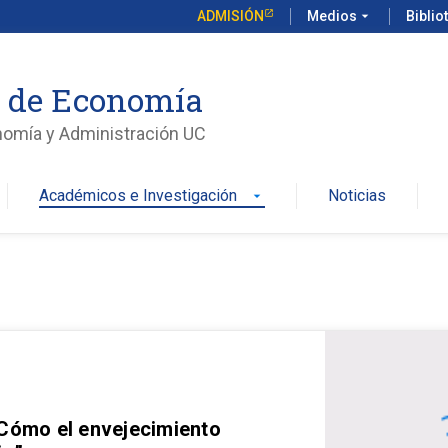
ADMISIÓN
Medios
arrow_drop_down
Biblio
o de Economía
nomía y Administración UC
Académicos e Investigación
Noticias
arrow_drop_down
 Cómo el envejecimiento