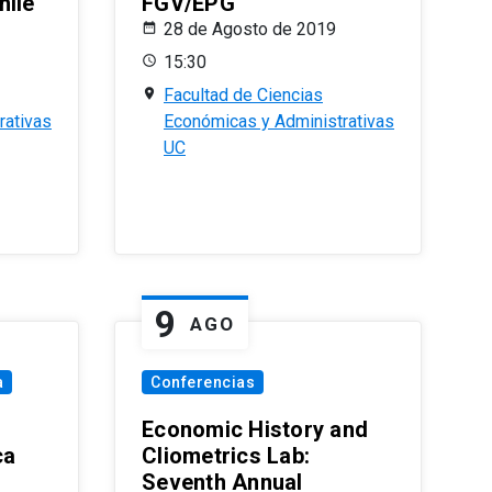
hile
FGV/EPG
28 de Agosto de 2019
15:30
Facultad de Ciencias
rativas
Económicas y Administrativas
UC
9
AGO
a
Conferencias
Economic History and
ca
Cliometrics Lab:
Seventh Annual