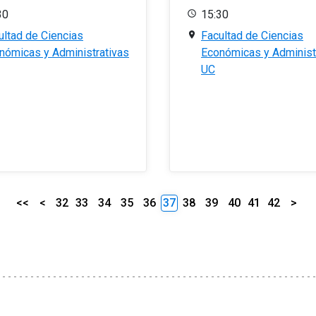
30
15:30
ultad de Ciencias
Facultad de Ciencias
nómicas y Administrativas
Económicas y Administ
UC
<<
<
32
33
34
35
36
37
38
39
40
41
42
>