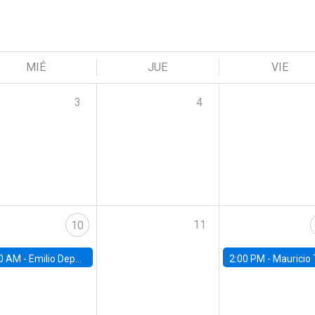
MIÉ
JUE
VIE
3
4
11
10
0 AM -
Emilio Depetris-Chauvín, Universidad Católica
2:00 PM -
Mauricio Tejada,