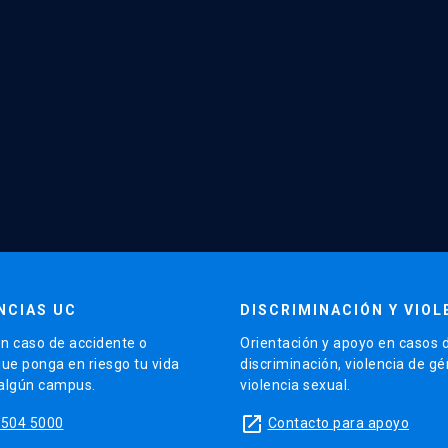
NCIAS UC
DISCRIMINACIÓN Y VIOL
n caso de accidente o
Orientación y apoyo en casos 
que ponga en riesgo tu vida
discriminación, violencia de g
 algún campus.
violencia sexual.
launch
5504 5000
Contacto para apoyo