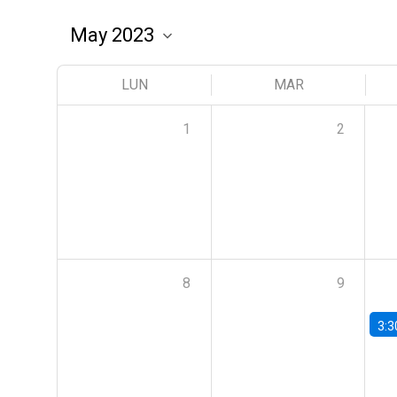
LUN
MAR
1
2
8
9
3:3