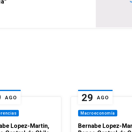
ia”
9
29
AGO
AGO
erencias
Macroeconomía
abe Lopez-Martin,
Bernabe Lopez-Mar