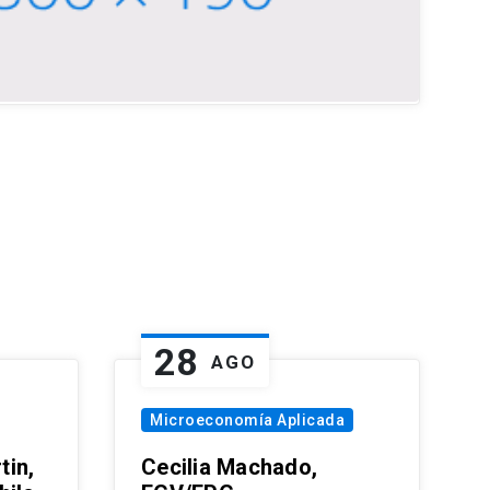
28
AGO
Microeconomía Aplicada
tin,
Cecilia Machado,