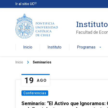
Ir al sitio UC
Institut
Facultad de Eco
Inicio
Instituto
Programas
arrow_drop_down
keyboard_arrow_right
Inicio
Seminarios
19
AGO
Conferencias
Seminario: “El Activo que Ignoramos: