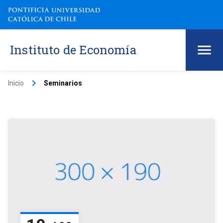
Instituto de Economía
keyboard_arrow_right
Inicio
Seminarios