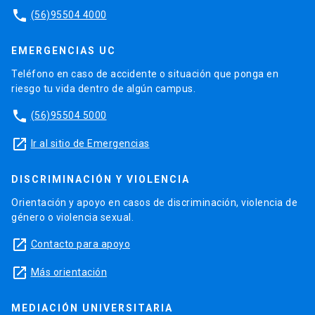
phone
(56)95504 4000
EMERGENCIAS UC
Teléfono en caso de accidente o situación que ponga en
riesgo tu vida dentro de algún campus.
phone
(56)95504 5000
launch
Ir al sitio de Emergencias
DISCRIMINACIÓN Y VIOLENCIA
Orientación y apoyo en casos de discriminación, violencia de
género o violencia sexual.
launch
Contacto para apoyo
launch
Más orientación
MEDIACIÓN UNIVERSITARIA