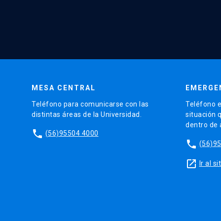
MESA CENTRAL
EMERGE
Teléfono para comunicarse con las
Teléfono e
distintas áreas de la Universidad.
situación 
dentro de
phone
(56)95504 4000
phone
(56)9
launch
Ir al 