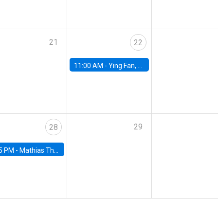
21
22
11:00 AM -
Ying Fan, University of Michigan
29
28
5 PM -
Mathias Thoenig, University of Lausanne