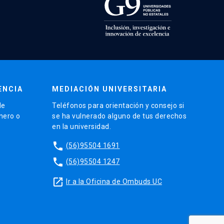
ENCIA
MEDIACIÓN UNIVERSITARIA
de
Teléfonos para orientación y consejo si
énero o
se ha vulnerado alguno de tus derechos
en la universidad.
phone
(56)95504 1691
phone
(56)95504 1247
launch
Ir a la Oficina de Ombuds UC