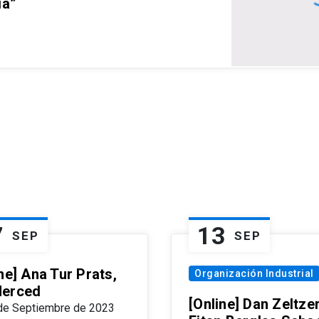
ia”
7
13
SEP
SEP
ne] Ana Tur Prats,
Organización Industrial
erced
[Online] Dan Zeltzer
de Septiembre de 2023