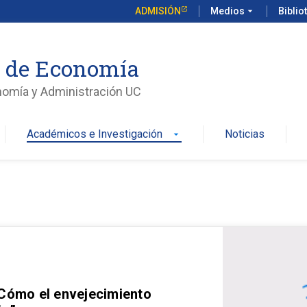
ADMISIÓN
Medios
arrow_drop_down
Biblio
o de Economía
nomía y Administración UC
Académicos e Investigación
Noticias
arrow_drop_down
 Cómo el envejecimiento