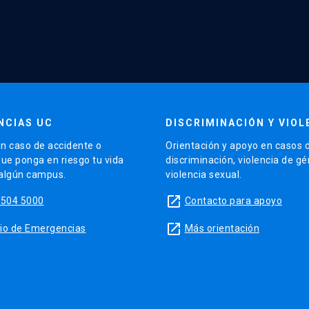
NCIAS UC
DISCRIMINACIÓN Y VIOL
n caso de accidente o
Orientación y apoyo en casos 
que ponga en riesgo tu vida
discriminación, violencia de g
 algún campus.
violencia sexual.
launch
5504 5000
Contacto para apoyo
launch
sitio de Emergencias
Más orientación