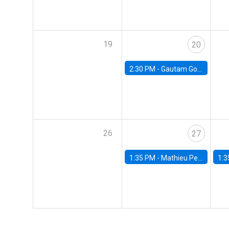
19
20
2:30 PM -
Gautam Gowrisankaran, Columbia University
26
27
1:35 PM -
Mathieu Pedemonte, IDB
1:3