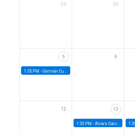
29
30
6
5
1:35 PM -
Germán Cubas, University of Houston
12
13
1:35 PM -
Alvaro Garcia-Marin, Universidad de Los Andes
1:3