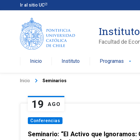
Ir al sitio UC
Institut
Facultad de Eco
Inicio
Instituto
Programas
arrow_drop_down
keyboard_arrow_right
Inicio
Seminarios
19
AGO
Conferencias
Seminario: “El Activo que Ignoramos: