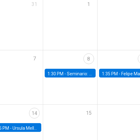
31
1
7
8
1:30 PM -
Seminario: “Recuperando la humanidad para progresar en la era de la IA»
1:35 PM -
Felipe Martínez, alumno Doctorado en Ec
15
14
5 PM -
Ursula Mello, Insper - Institute of Education and Research