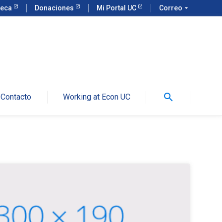
teca
Donaciones
Mi Portal UC
Correo
arrow_drop_down
search
Contacto
Working at Econ UC