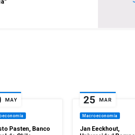
ia”
0
25
MAY
MAR
oeconomía
Macroeconomía
sto Pasten, Banco
Jan Eeckhout,