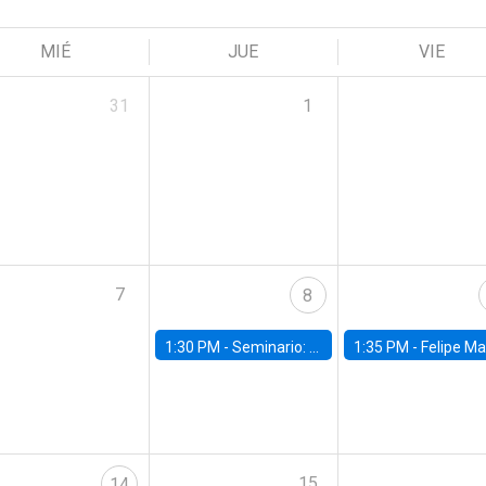
MIÉ
JUE
VIE
31
1
7
8
1:30 PM -
Seminario: “Recuperando la humanidad para progresar en la era de la IA»
1:35 PM -
Felipe Martínez, alumno Doctorado en Ec
15
14