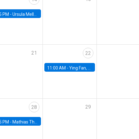
5 PM -
Ursula Mello, Insper - Institute of Education and Research
21
22
11:00 AM -
Ying Fan, University of Michigan
29
28
5 PM -
Mathias Thoenig, University of Lausanne