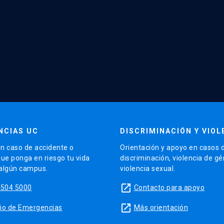
NCIAS UC
DISCRIMINACIÓN Y VIOL
n caso de accidente o
Orientación y apoyo en casos 
que ponga en riesgo tu vida
discriminación, violencia de g
 algún campus.
violencia sexual.
launch
5504 5000
Contacto para apoyo
launch
sitio de Emergencias
Más orientación