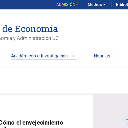
ADMISIÓN
Medios
arrow_drop_down
Biblio
o de Economía
nomía y Administración UC
Académicos e Investigación
Noticias
arrow_drop_down
 Cómo el envejecimiento