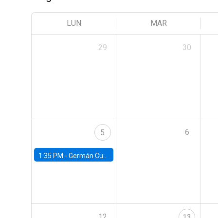
LUN
MAR
29
30
6
5
1:35 PM -
Germán Cubas, University of Houston
12
13