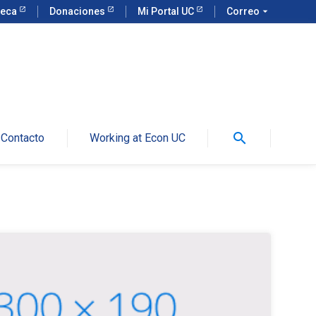
teca
Donaciones
Mi Portal UC
Correo
arrow_drop_down
search
Contacto
Working at Econ UC