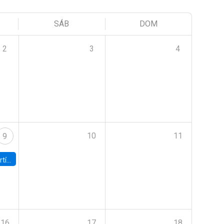
SÁB
DOM
2
3
4
10
11
9
onomía UC
16
17
18