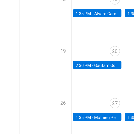
1:35 PM -
Alvaro Garcia-Marin, Universidad de Los Andes
1:3
19
20
2:30 PM -
Gautam Gowrisankaran, Columbia University
26
27
1:35 PM -
Mathieu Pedemonte, IDB
1:3