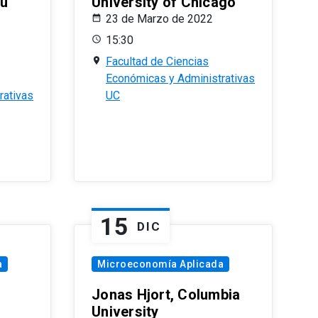
eu
University of Chicago
23 de Marzo de 2022
15:30
Facultad de Ciencias
Económicas y Administrativas
rativas
UC
15
DIC
a
Microeconomía Aplicada
Jonas Hjort, Columbia
University