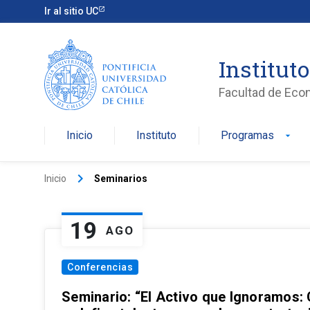
Ir al sitio UC
Institut
Facultad de Eco
Inicio
Instituto
Programas
arrow_drop_down
keyboard_arrow_right
Inicio
Seminarios
19
AGO
Conferencias
Seminario: “El Activo que Ignoramos: