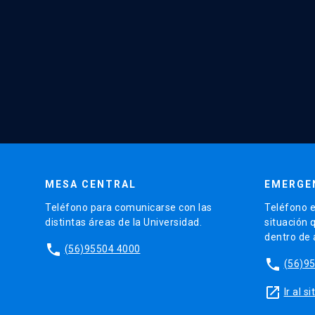
MESA CENTRAL
EMERGE
Teléfono para comunicarse con las
Teléfono e
distintas áreas de la Universidad.
situación 
dentro de
phone
(56)95504 4000
phone
(56)9
launch
Ir al 