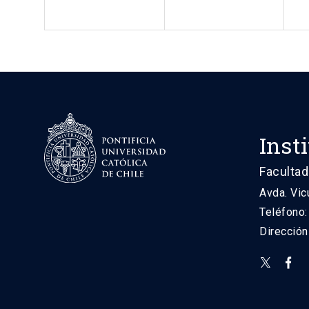
Inst
Facultad
Avda. Vic
Teléfono
Direcció