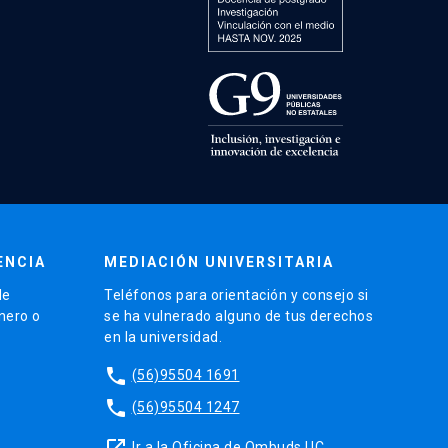
ENCIA
MEDIACIÓN UNIVERSITARIA
de
Teléfonos para orientación y consejo si
énero o
se ha vulnerado alguno de tus derechos
en la universidad.
phone
(56)95504 1691
phone
(56)95504 1247
launch
Ir a la Oficina de Ombuds UC