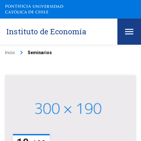
Instituto de Economía
keyboard_arrow_right
Inicio
Seminarios