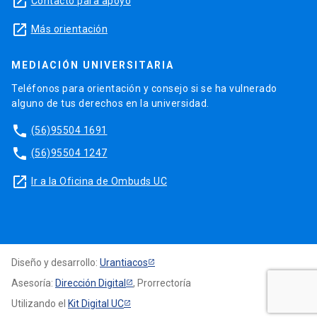
launch
Contacto para apoyo
launch
Más orientación
MEDIACIÓN UNIVERSITARIA
Teléfonos para orientación y consejo si se ha vulnerado
alguno de tus derechos en la universidad.
phone
(56)95504 1691
phone
(56)95504 1247
launch
Ir a la Oficina de Ombuds UC
Diseño y desarrollo:
Urantiacos
Asesoría:
Dirección Digital
, Prorrectoría
Utilizando el
Kit Digital UC