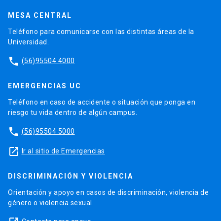
MESA CENTRAL
Teléfono para comunicarse con las distintas áreas de la
Universidad.
phone
(56)95504 4000
EMERGENCIAS UC
Teléfono en caso de accidente o situación que ponga en
riesgo tu vida dentro de algún campus.
phone
(56)95504 5000
launch
Ir al sitio de Emergencias
DISCRIMINACIÓN Y VIOLENCIA
Orientación y apoyo en casos de discriminación, violencia de
género o violencia sexual.