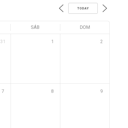
TODAY
SÁB
DOM
31
1
2
7
8
9