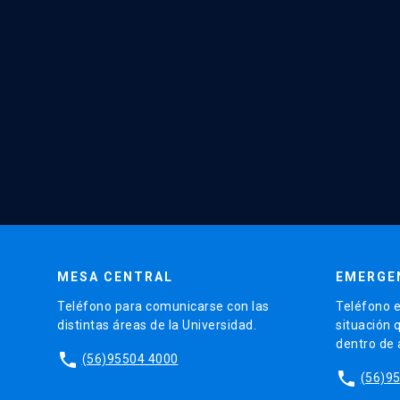
MESA CENTRAL
EMERGE
Teléfono para comunicarse con las
Teléfono e
distintas áreas de la Universidad.
situación 
dentro de
phone
(56)95504 4000
phone
(56)9