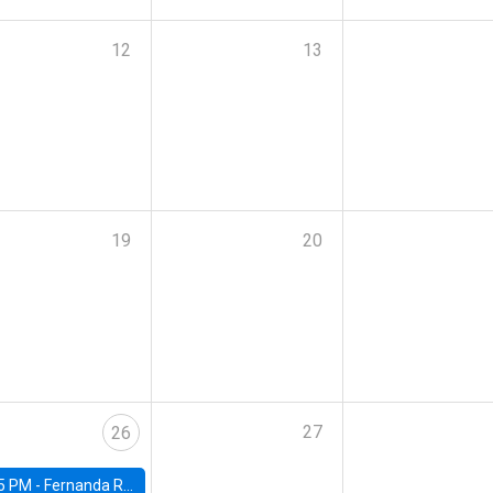
12
13
19
20
27
26
5 PM -
Fernanda Rojas Ampuero, University of Wisconsin-Madison