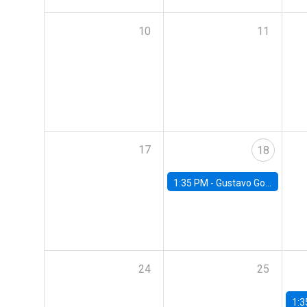
10
11
17
18
1:35 PM -
Gustavo González, Banco Central de Chile
24
25
1:3