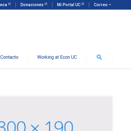
teca
Donaciones
Mi Portal UC
Correo
arrow_drop_down
search
Contacto
Working at Econ UC