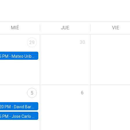
MIÉ
JUE
VIE
30
29
5 PM -
Mateo Uribe-Castro, Universidad de los Andes (Colombia)
6
5
20 PM -
David Bardey, Universidad de los Andes - CEDE
5 PM -
Jose Carlo Bermudez, UC (ME) & World Bank