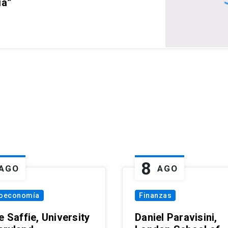
ia”
8
AGO
AGO
oeconomía
Finanzas
e Saffie, University
Daniel Paravisini,