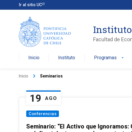
Ir al sitio UC
Institut
Facultad de Eco
Inicio
Instituto
Programas
arrow_drop_down
keyboard_arrow_right
Inicio
Seminarios
19
AGO
Conferencias
Seminario: “El Activo que Ignoramos: