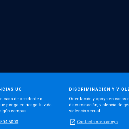
NCIAS UC
DISCRIMINACIÓN Y VIOL
n caso de accidente o
Orientación y apoyo en casos 
que ponga en riesgo tu vida
discriminación, violencia de g
 algún campus.
violencia sexual.
launch
5504 5000
Contacto para apoyo