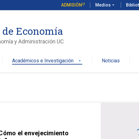
ADMISIÓN
Medios
arrow_drop_down
Biblio
o de Economía
nomía y Administración UC
Académicos e Investigación
Noticias
arrow_drop_down
 Cómo el envejecimiento