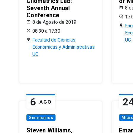
Cliometrics Lab:
of M
Seventh Annual
8 d
Conference
17:
8 de Agosto de 2019
Fac
08:30 a 17:30
Eco
Facultad de Ciencias
UC
Económicas y Administrativas
UC
6
2
AGO
Seminarios
Micr
Steven Williams,
Eman