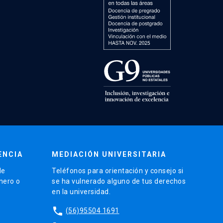
ENCIA
MEDIACIÓN UNIVERSITARIA
de
Teléfonos para orientación y consejo si
énero o
se ha vulnerado alguno de tus derechos
en la universidad.
phone
(56)95504 1691