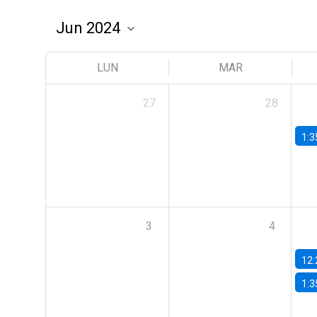
LUN
MAR
27
28
1:3
3
4
12:
1:3