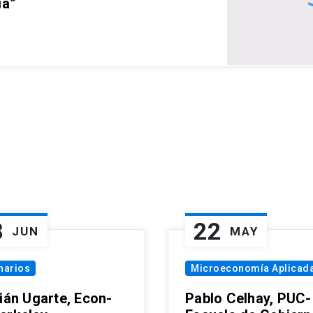
ia”
8
22
JUN
MAY
narios
Microeconomía Aplicad
tián Ugarte, Econ-
Pablo Celhay, PUC-