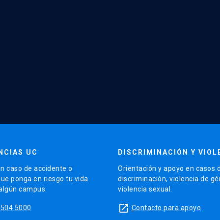
NCIAS UC
DISCRIMINACIÓN Y VIOL
n caso de accidente o
Orientación y apoyo en casos 
que ponga en riesgo tu vida
discriminación, violencia de g
 algún campus.
violencia sexual.
launch
5504 5000
Contacto para apoyo