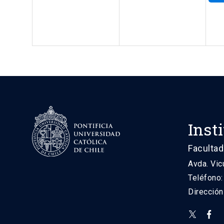
Inst
Facultad
Avda. Vic
Teléfono
Direcció