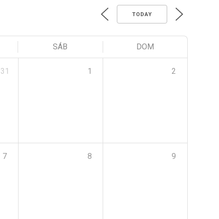
TODAY
SÁB
DOM
31
1
2
7
8
9