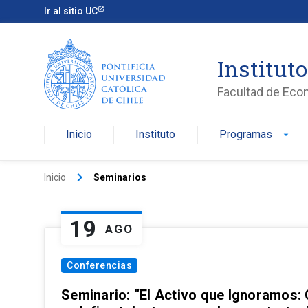
Ir al sitio UC
Institut
Facultad de Eco
Inicio
Instituto
Programas
arrow_drop_down
keyboard_arrow_right
Inicio
Seminarios
19
AGO
Conferencias
Seminario: “El Activo que Ignoramos: