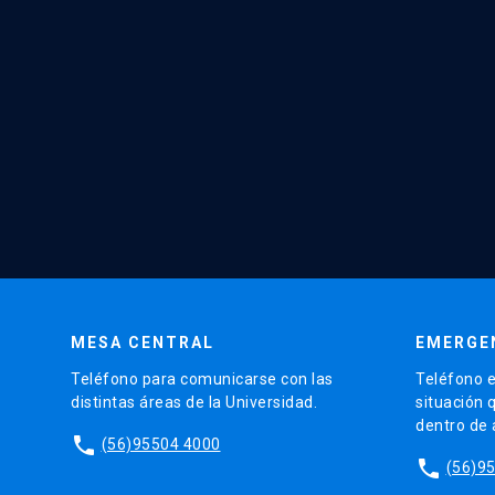
MESA CENTRAL
EMERGE
Teléfono para comunicarse con las
Teléfono e
distintas áreas de la Universidad.
situación 
dentro de
phone
(56)95504 4000
phone
(56)9