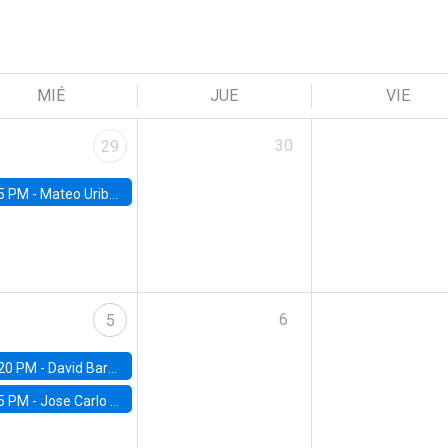
MIÉ
JUE
VIE
30
29
5 PM -
Mateo Uribe-Castro, Universidad de los Andes (Colombia)
6
5
20 PM -
David Bardey, Universidad de los Andes - CEDE
5 PM -
Jose Carlo Bermudez, UC (ME) & World Bank