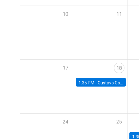
10
11
17
18
1:35 PM -
Gustavo González, Banco Central de Chile
24
25
1:3