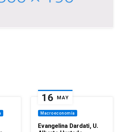
16
MAY
a
Macroeconomía
Evangelina Dardati, U.