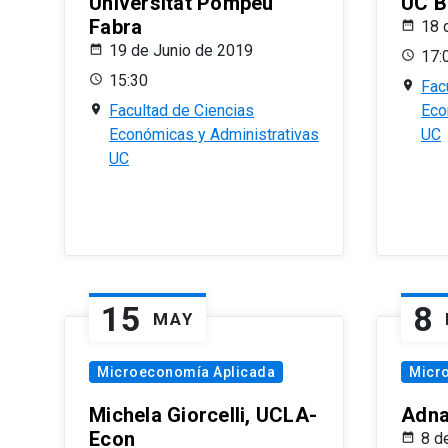
Universitat Pompeu
UC B
Fabra
18 
19 de Junio de 2019
17:
15:30
Fac
Facultad de Ciencias
Eco
Económicas y Administrativas
UC
UC
15
8
MAY
Microeconomía Aplicada
Micr
Michela Giorcelli, UCLA-
Adna
Econ
8 d