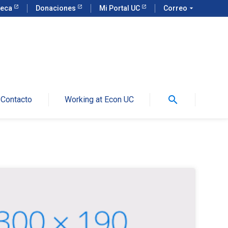
teca
Donaciones
Mi Portal UC
Correo
arrow_drop_down
search
Contacto
Working at Econ UC