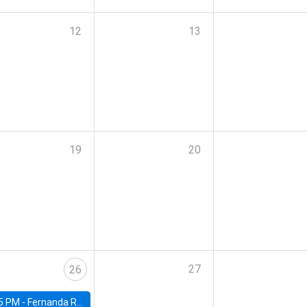
12
13
19
20
27
26
5 PM -
Fernanda Rojas Ampuero, University of Wisconsin-Madison