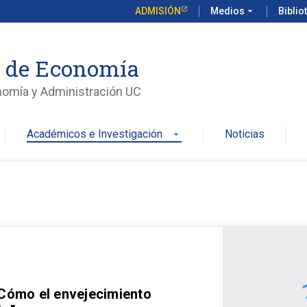
ADMISIÓN
Medios
arrow_drop_down
Biblio
o de Economía
nomía y Administración UC
Académicos e Investigación
Noticias
arrow_drop_down
 Cómo el envejecimiento