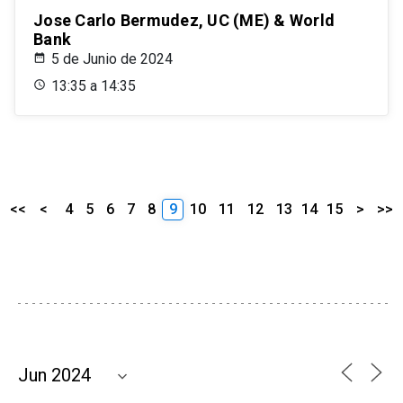
Jose Carlo Bermudez, UC (ME) & World
Bank
5 de Junio de 2024
13:35 a 14:35
<<
<
4
5
6
7
8
9
10
11
12
13
14
15
>
>>