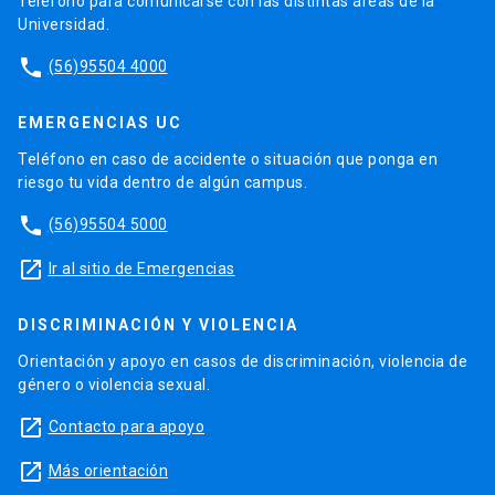
Teléfono para comunicarse con las distintas áreas de la
Universidad.
phone
(56)95504 4000
EMERGENCIAS UC
Teléfono en caso de accidente o situación que ponga en
riesgo tu vida dentro de algún campus.
phone
(56)95504 5000
launch
Ir al sitio de Emergencias
DISCRIMINACIÓN Y VIOLENCIA
Orientación y apoyo en casos de discriminación, violencia de
género o violencia sexual.
launch
Contacto para apoyo
launch
Más orientación