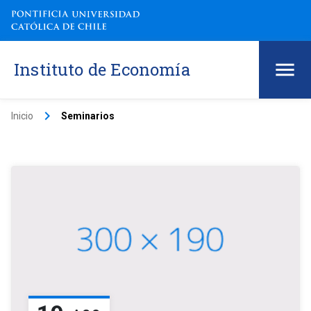
Instituto de Economía
keyboard_arrow_right
Inicio
Seminarios