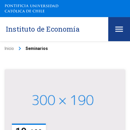
Instituto de Economía
keyboard_arrow_right
Inicio
Seminarios