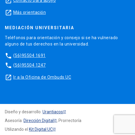
launch
Contacto para apoyo
launch
Más orientación
MEDIACIÓN UNIVERSITARIA
Teléfonos para orientación y consejo si se ha vulnerado
alguno de tus derechos en la universidad.
phone
(56)95504 1691
phone
(56)95504 1247
launch
Ir a la Oficina de Ombuds UC
Diseño y desarrollo:
Urantiacos
Asesoría:
Dirección Digital
, Prorrectoría
Utilizando el
Kit Digital UC