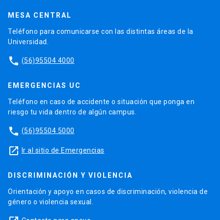
MESA CENTRAL
Teléfono para comunicarse con las distintas áreas de la
Universidad.
phone
(56)95504 4000
EMERGENCIAS UC
Teléfono en caso de accidente o situación que ponga en
riesgo tu vida dentro de algún campus.
phone
(56)95504 5000
launch
Ir al sitio de Emergencias
DISCRIMINACIÓN Y VIOLENCIA
Orientación y apoyo en casos de discriminación, violencia de
género o violencia sexual.