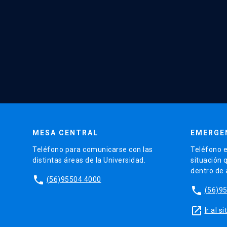
MESA CENTRAL
EMERGE
Teléfono para comunicarse con las
Teléfono e
distintas áreas de la Universidad.
situación 
dentro de
phone
(56)95504 4000
phone
(56)9
launch
Ir al 