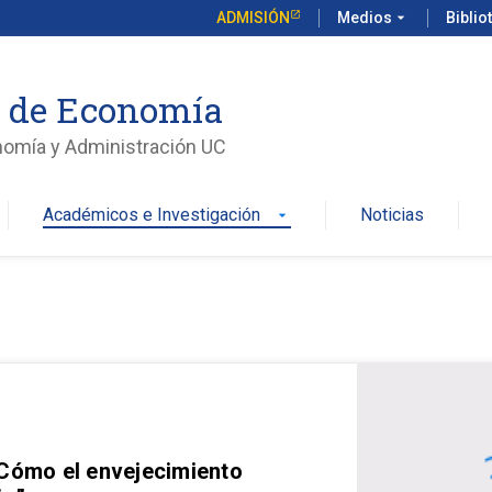
ADMISIÓN
Medios
arrow_drop_down
Biblio
o de Economía
nomía y Administración UC
Académicos e Investigación
Noticias
arrow_drop_down
 Cómo el envejecimiento