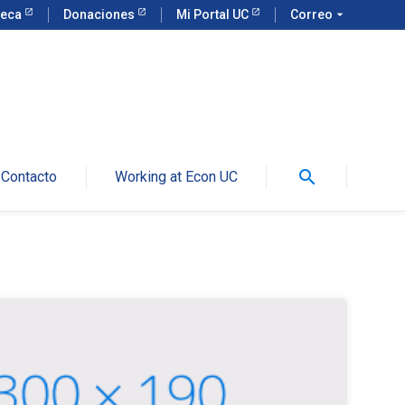
teca
Donaciones
Mi Portal UC
Correo
arrow_drop_down
search
Contacto
Working at Econ UC