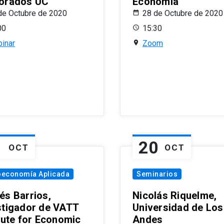
orados UC
Economía
de Octubre de 2020
28 de Octubre de 2020
00
15:30
inar
Zoom
1
20
OCT
OCT
oeconomía Aplicada
Seminarios
és Barrios,
Nicolás Riquelme,
stigador de VATT
Universidad de Los
itute for Economic
Andes