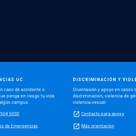
NCIAS UC
DISCRIMINACIÓN Y VIOL
n caso de accidente o
Orientación y apoyo en casos 
que ponga en riesgo tu vida
discriminación, violencia de g
 algún campus.
violencia sexual.
launch
5504 5000
Contacto para apoyo
launch
sitio de Emergencias
Más orientación