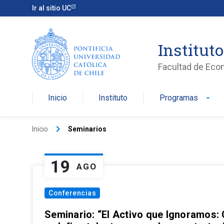
Ir al sitio UC
Institut
Facultad de Eco
Inicio
Instituto
Programas
arrow_drop_down
keyboard_arrow_right
Inicio
Seminarios
19
AGO
Conferencias
Seminario: “El Activo que Ignoramos: