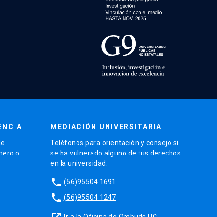
ENCIA
MEDIACIÓN UNIVERSITARIA
de
Teléfonos para orientación y consejo si
énero o
se ha vulnerado alguno de tus derechos
en la universidad.
phone
(56)95504 1691
phone
(56)95504 1247
launch
Ir a la Oficina de Ombuds UC