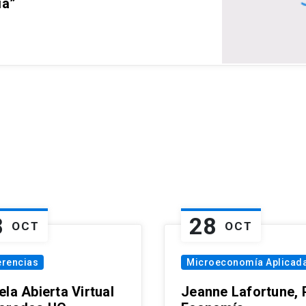
ia”
8
28
OCT
OCT
erencias
Microeconomía Aplicad
la Abierta Virtual
Jeanne Lafortune,