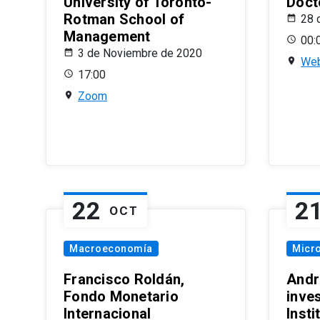
University of Toronto-
Doct
Rotman School of
28 
Management
00:
3 de Noviembre de 2020
Web
17:00
Zoom
22
2
OCT
Macroeconomía
Micr
Francisco Roldán,
Andr
Fondo Monetario
inve
Internacional
Inst