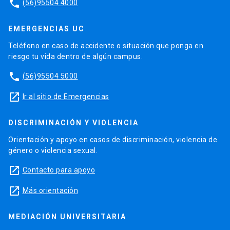
phone
(56)95504 4000
EMERGENCIAS UC
Teléfono en caso de accidente o situación que ponga en
riesgo tu vida dentro de algún campus.
phone
(56)95504 5000
launch
Ir al sitio de Emergencias
DISCRIMINACIÓN Y VIOLENCIA
Orientación y apoyo en casos de discriminación, violencia de
género o violencia sexual.
launch
Contacto para apoyo
launch
Más orientación
MEDIACIÓN UNIVERSITARIA