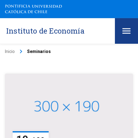
Instituto de Economía
keyboard_arrow_right
Inicio
Seminarios