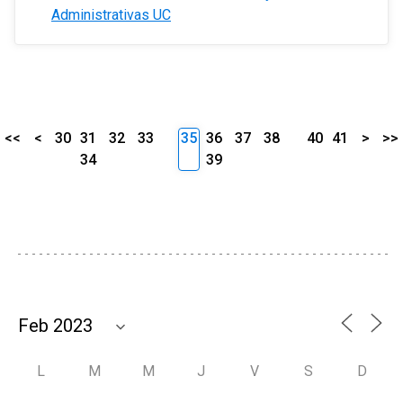
Administrativas UC
<<
<
30
31
32
33
35
36
37
38
40
41
>
>>
34
39
L
M
M
J
V
S
D