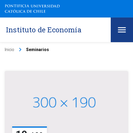
Instituto de Economía
keyboard_arrow_right
Inicio
Seminarios