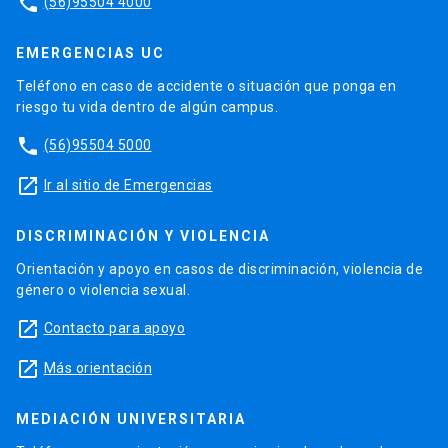
phone
(56)95504 4000
EMERGENCIAS UC
Teléfono en caso de accidente o situación que ponga en
riesgo tu vida dentro de algún campus.
phone
(56)95504 5000
launch
Ir al sitio de Emergencias
DISCRIMINACIÓN Y VIOLENCIA
Orientación y apoyo en casos de discriminación, violencia de
género o violencia sexual.
launch
Contacto para apoyo
launch
Más orientación
MEDIACIÓN UNIVERSITARIA