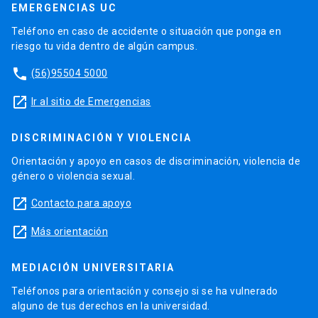
EMERGENCIAS UC
Teléfono en caso de accidente o situación que ponga en
riesgo tu vida dentro de algún campus.
phone
(56)95504 5000
launch
Ir al sitio de Emergencias
DISCRIMINACIÓN Y VIOLENCIA
Orientación y apoyo en casos de discriminación, violencia de
género o violencia sexual.
launch
Contacto para apoyo
launch
Más orientación
MEDIACIÓN UNIVERSITARIA
Teléfonos para orientación y consejo si se ha vulnerado
alguno de tus derechos en la universidad.