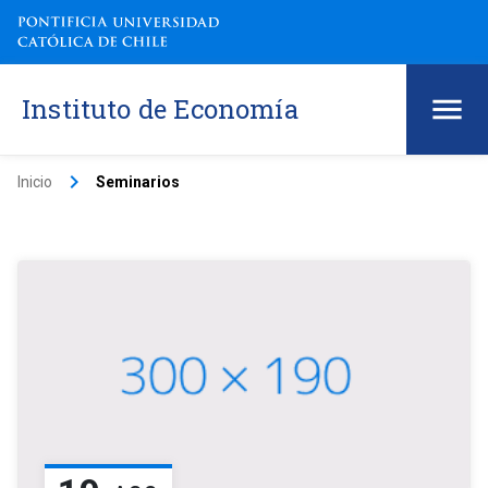
Instituto de Economía
keyboard_arrow_right
Inicio
Seminarios