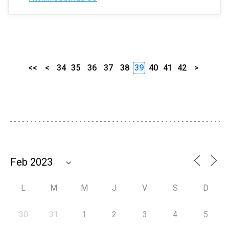
<<
<
34
35
36
37
38
39
40
41
42
>
L
M
M
J
V
S
D
30
31
1
2
3
4
5