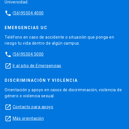
Universidad.
phone
(56)95504 4000
EMERGENCIAS UC
Teléfono en caso de accidente o situación que ponga en
riesgo tu vida dentro de algún campus.
phone
(56)95504 5000
launch
Ir al sitio de Emergencias
DISCRIMINACIÓN Y VIOLENCIA
Orientación y apoyo en casos de discriminación, violencia de
género o violencia sexual.
launch
Contacto para apoyo
launch
Más orientación