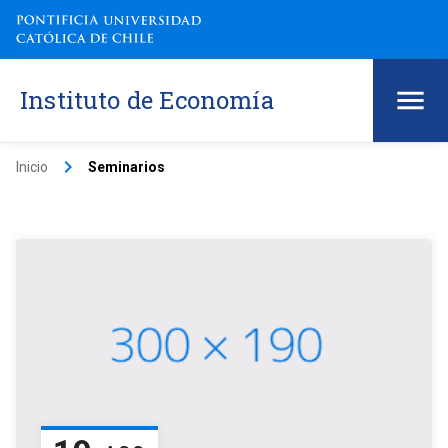
Instituto de Economía
keyboard_arrow_right
Inicio
Seminarios