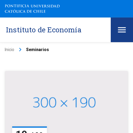
Instituto de Economía
keyboard_arrow_right
Inicio
Seminarios