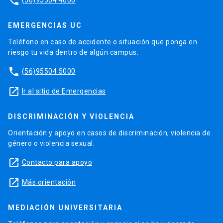
phone
EMERGENCIAS UC
Teléfono en caso de accidente o situación que ponga en
riesgo tu vida dentro de algún campus.
phone
(56)95504 5000
launch
Ir al sitio de Emergencias
DISCRIMINACIÓN Y VIOLENCIA
Orientación y apoyo en casos de discriminación, violencia de
género o violencia sexual.
launch
Contacto para apoyo
launch
Más orientación
MEDIACIÓN UNIVERSITARIA