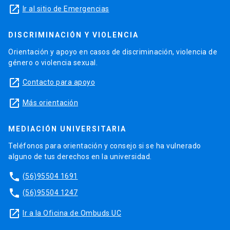
launch
Ir al sitio de Emergencias
DISCRIMINACIÓN Y VIOLENCIA
Orientación y apoyo en casos de discriminación, violencia de
género o violencia sexual.
launch
Contacto para apoyo
launch
Más orientación
MEDIACIÓN UNIVERSITARIA
Teléfonos para orientación y consejo si se ha vulnerado
alguno de tus derechos en la universidad.
phone
(56)95504 1691
phone
(56)95504 1247
launch
Ir a la Oficina de Ombuds UC