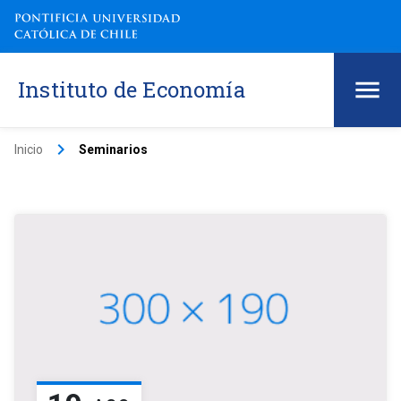
Instituto de Economía
keyboard_arrow_right
Inicio
Seminarios