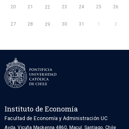
20
21
23
24
25
26
22
27
28
30
31
1
2
29
Instituto de Economía
Facultad de Economía y Administración UC
Avda. Vicuña Mackenna 4860, Macul. Santiago, Chile