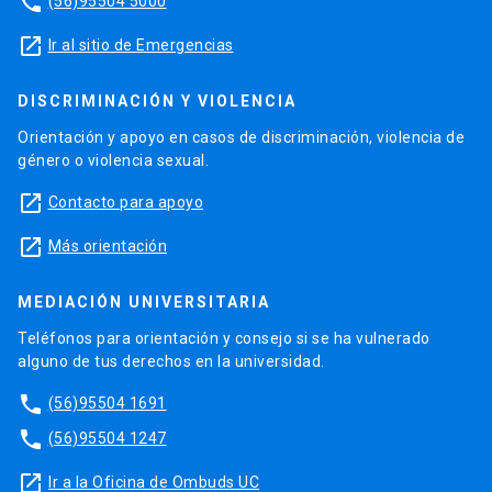
phone
(56)95504 5000
launch
Ir al sitio de Emergencias
DISCRIMINACIÓN Y VIOLENCIA
Orientación y apoyo en casos de discriminación, violencia de
género o violencia sexual.
launch
Contacto para apoyo
launch
Más orientación
MEDIACIÓN UNIVERSITARIA
Teléfonos para orientación y consejo si se ha vulnerado
alguno de tus derechos en la universidad.
phone
(56)95504 1691
phone
(56)95504 1247
launch
Ir a la Oficina de Ombuds UC