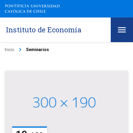
Instituto de Economía
keyboard_arrow_right
Inicio
Seminarios