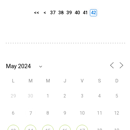
<<
<
37
38
39
40
41
42
L
M
M
J
V
S
D
29
30
1
2
3
4
5
6
8
9
10
11
12
7