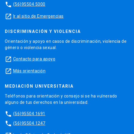
phone
(56)95504 5000
launch
Ir al sitio de Emergencias
DISCRIMINACIÓN Y VIOLENCIA
Orientación y apoyo en casos de discriminación, violencia de
género o violencia sexual.
launch
Contacto para apoyo
launch
Más orientación
MEDIACIÓN UNIVERSITARIA
Teléfonos para orientación y consejo si se ha vulnerado
alguno de tus derechos en la universidad.
phone
(56)95504 1691
phone
(56)95504 1247