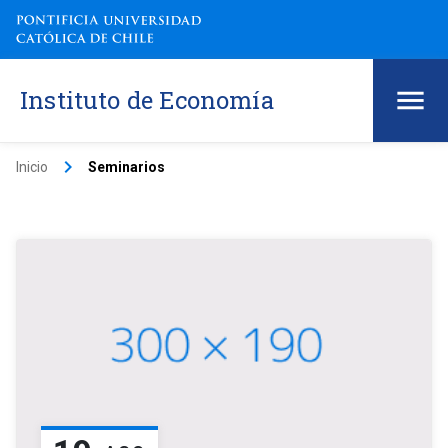
Instituto de Economía
keyboard_arrow_right
Inicio
Seminarios