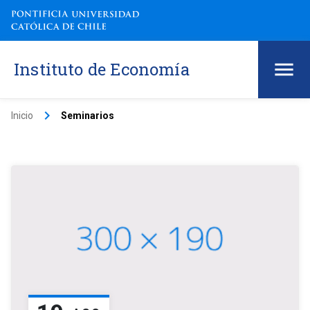
Instituto de Economía
keyboard_arrow_right
Inicio
Seminarios