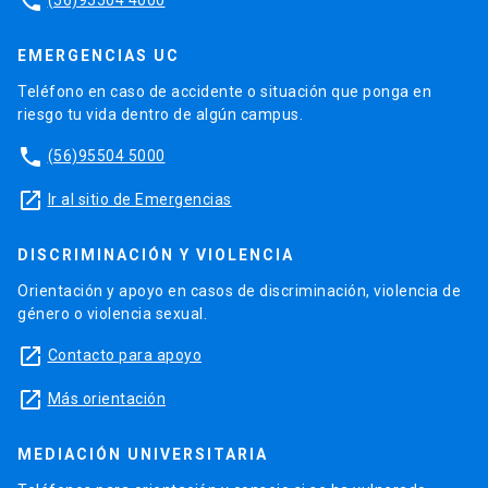
phone
EMERGENCIAS UC
Teléfono en caso de accidente o situación que ponga en
riesgo tu vida dentro de algún campus.
phone
(56)95504 5000
launch
Ir al sitio de Emergencias
DISCRIMINACIÓN Y VIOLENCIA
Orientación y apoyo en casos de discriminación, violencia de
género o violencia sexual.
launch
Contacto para apoyo
launch
Más orientación
MEDIACIÓN UNIVERSITARIA