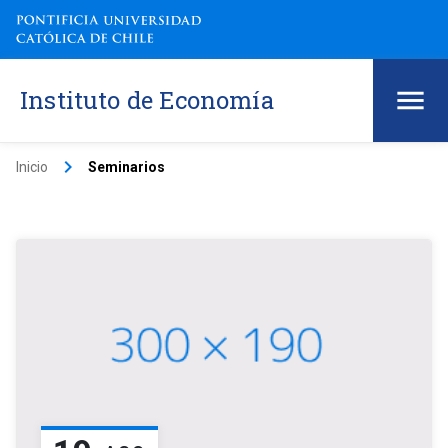
Instituto de Economía
keyboard_arrow_right
Inicio
Seminarios