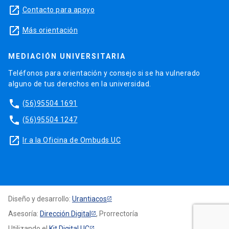
launch
Contacto para apoyo
launch
Más orientación
MEDIACIÓN UNIVERSITARIA
Teléfonos para orientación y consejo si se ha vulnerado
alguno de tus derechos en la universidad.
phone
(56)95504 1691
phone
(56)95504 1247
launch
Ir a la Oficina de Ombuds UC
Diseño y desarrollo:
Urantiacos
Asesoría:
Dirección Digital
, Prorrectoría
Utilizando el
Kit Digital UC