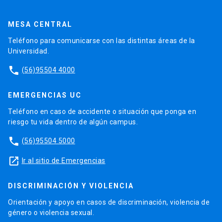
MESA CENTRAL
Teléfono para comunicarse con las distintas áreas de la
Universidad.
phone
(56)95504 4000
EMERGENCIAS UC
Teléfono en caso de accidente o situación que ponga en
riesgo tu vida dentro de algún campus.
phone
(56)95504 5000
launch
Ir al sitio de Emergencias
DISCRIMINACIÓN Y VIOLENCIA
Orientación y apoyo en casos de discriminación, violencia de
género o violencia sexual.