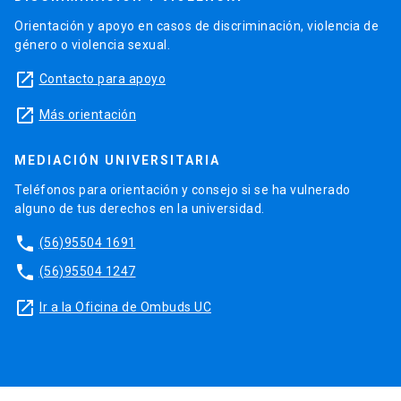
Orientación y apoyo en casos de discriminación, violencia de
género o violencia sexual.
launch
Contacto para apoyo
launch
Más orientación
MEDIACIÓN UNIVERSITARIA
Teléfonos para orientación y consejo si se ha vulnerado
alguno de tus derechos en la universidad.
phone
(56)95504 1691
phone
(56)95504 1247
launch
Ir a la Oficina de Ombuds UC