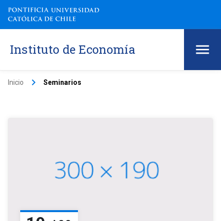
Instituto de Economía
keyboard_arrow_right
Inicio
Seminarios