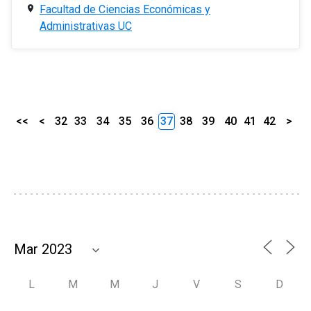
Facultad de Ciencias Económicas y
Administrativas UC
<<
<
32
33
34
35
36
37
38
39
40
41
42
>
L
M
M
J
V
S
D