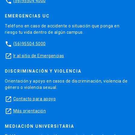
phone
(56)95504 4000
EMERGENCIAS UC
Teléfono en caso de accidente o situación que ponga en
riesgo tu vida dentro de algún campus.
phone
(56)95504 5000
launch
Ir al sitio de Emergencias
DISCRIMINACIÓN Y VIOLENCIA
Orientación y apoyo en casos de discriminación, violencia de
género o violencia sexual.
launch
Contacto para apoyo
launch
Más orientación
MEDIACIÓN UNIVERSITARIA