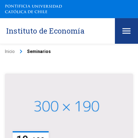
Instituto de Economía
keyboard_arrow_right
Inicio
Seminarios