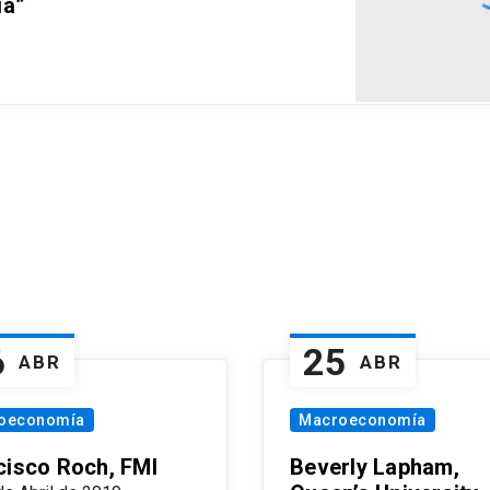
ia”
6
25
ABR
ABR
oeconomía
Macroeconomía
cisco Roch, FMI
Beverly Lapham,