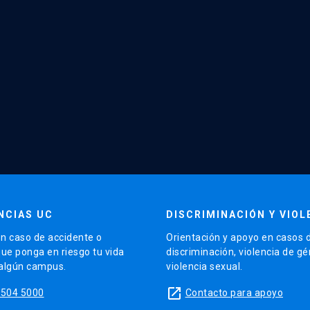
NCIAS UC
DISCRIMINACIÓN Y VIOL
n caso de accidente o
Orientación y apoyo en casos 
que ponga en riesgo tu vida
discriminación, violencia de g
 algún campus.
violencia sexual.
launch
5504 5000
Contacto para apoyo