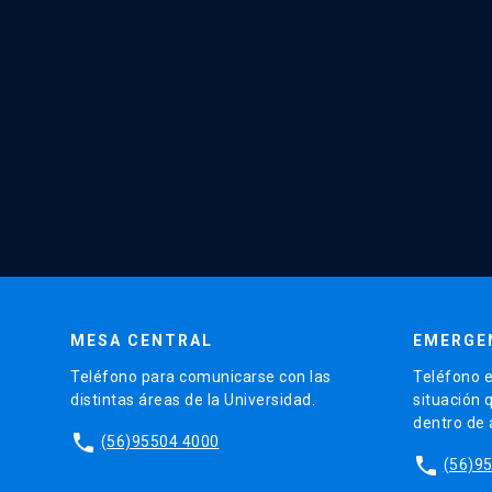
MESA CENTRAL
EMERGE
Teléfono para comunicarse con las
Teléfono e
distintas áreas de la Universidad.
situación 
dentro de
phone
(56)95504 4000
phone
(56)9