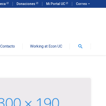
teca
Donaciones
Mi Portal UC
Correo
arrow_drop_down
search
Contacto
Working at Econ UC