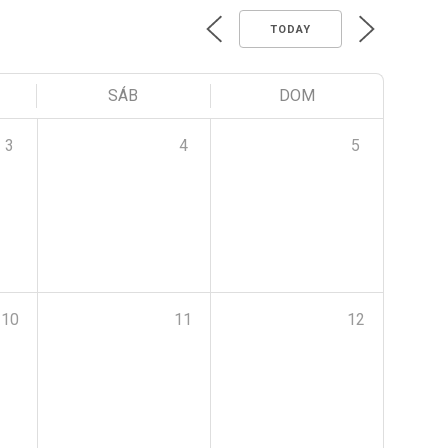
TODAY
SÁB
DOM
3
4
5
10
11
12