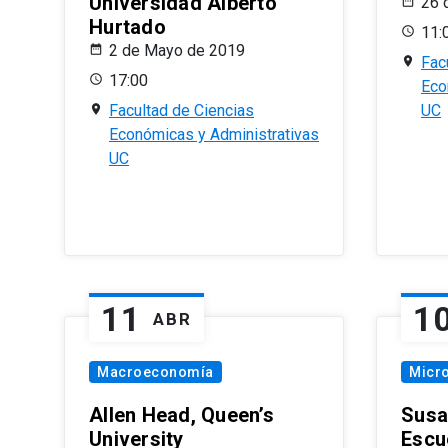
Universidad Alberto
26 
Hurtado
11:
2 de Mayo de 2019
Fac
17:00
Eco
Facultad de Ciencias
UC
Económicas y Administrativas
UC
11
1
ABR
Macroeconomía
Micr
Allen Head, Queen’s
Susa
University
Escu