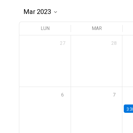
LUN
MAR
27
28
6
7
3:3