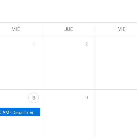
MIÉ
JUE
VIE
1
2
9
8
0 AM -
Department Seminar: James Robinson