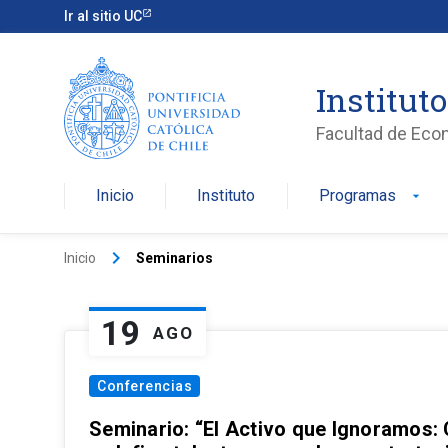
Ir al sitio UC
Institut
Facultad de Eco
Inicio
Instituto
Programas
arrow_drop_down
keyboard_arrow_right
Inicio
Seminarios
19
AGO
Conferencias
Seminario: “El Activo que Ignoramos: