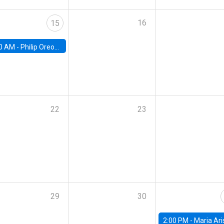
16
15
0 AM -
Philip Oreopolous, University of Toronto
22
23
29
30
2:00 PM -
Maria Aristizabal-Ramirez, FED