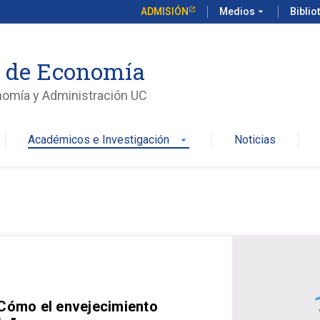
ADMISIÓN
Medios
arrow_drop_down
Biblio
o de Economía
nomía y Administración UC
Académicos e Investigación
Noticias
arrow_drop_down
 Cómo el envejecimiento