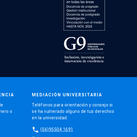
ENCIA
MEDIACIÓN UNIVERSITARIA
de
Teléfonos para orientación y consejo si
énero o
se ha vulnerado alguno de tus derechos
en la universidad.
phone
(56)95504 1691