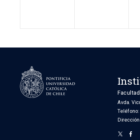
Inst
Facultad
Avda. Vic
Teléfono
Direcció