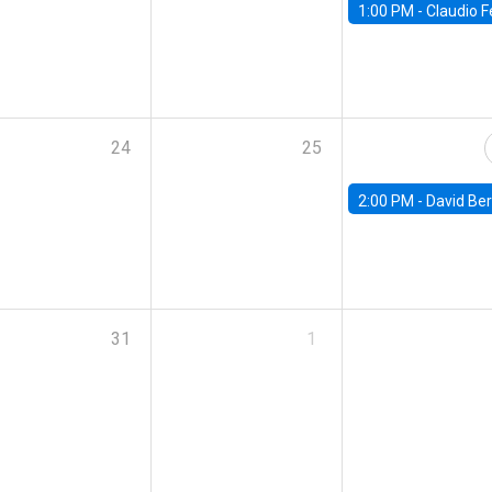
1:00 PM -
Claudio Ferraz, British Col
24
25
2:00 PM -
David Berger, D
31
1