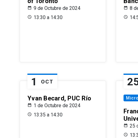
of Toronto
Banc
9 de Octubre de 2024
8 d
13:30 a 14:30
14:
1
2
OCT
Yvan Becard, PUC Río
Micr
1 de Octubre de 2024
Fran
13:35 a 14:30
Univ
25 
13: