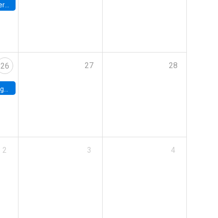
umbia
27
28
26
uke
2
3
4