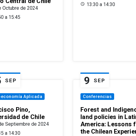
o Central de Chile
13:30 a 14:30
e Octubre de 2024
50 a 15:45
5
9
SEP
SEP
oeconomía Aplicada
Conferencias
cisco Pino,
Forest and Indigen
ersidad de Chile
land policies in Lati
America: Lessons 
de Septiembre de 2024
the Chilean Experi
35 a 14:30