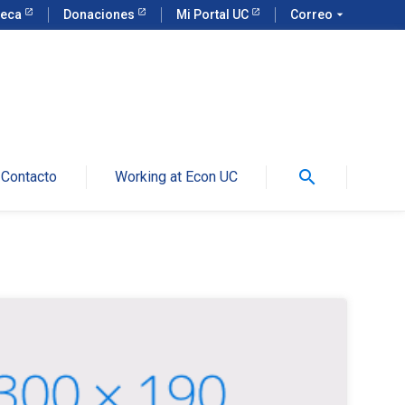
teca
Donaciones
Mi Portal UC
Correo
arrow_drop_down
search
Contacto
Working at Econ UC