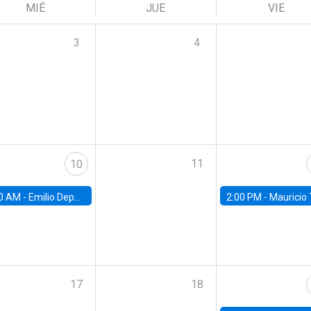
MIÉ
JUE
VIE
3
4
11
10
0 AM -
Emilio Depetris-Chauvín, Universidad Católica
2:00 PM -
Mauricio Tejada,
17
18