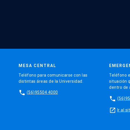
MESA CENTRAL
EMERGE
Teléfono para comunicarse con las
Teléfono e
distintas áreas de la Universidad.
situación 
dentro de
phone
(56)95504 4000
phone
(56)9
launch
Ir al 