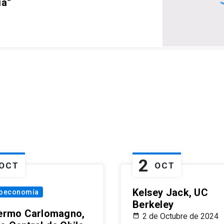
ia”
2
OCT
OCT
Kelsey Jack, UC
oeconomía
Berkeley
lermo Carlomagno,
2 de Octubre de 2024