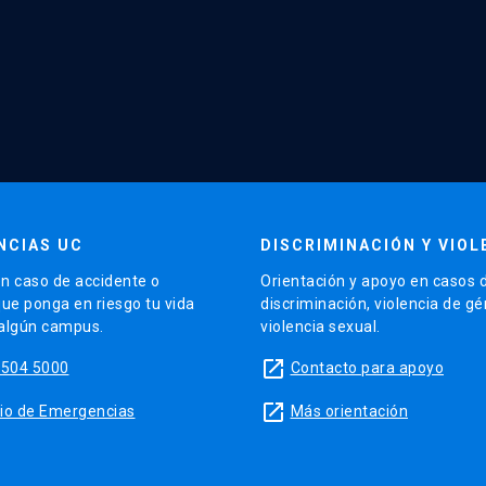
NCIAS UC
DISCRIMINACIÓN Y VIOL
n caso de accidente o
Orientación y apoyo en casos 
que ponga en riesgo tu vida
discriminación, violencia de g
 algún campus.
violencia sexual.
launch
5504 5000
Contacto para apoyo
launch
sitio de Emergencias
Más orientación