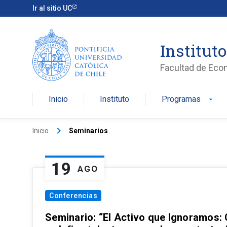
Ir al sitio UC
Institut
Facultad de Eco
Inicio
Instituto
Programas
arrow_drop_down
keyboard_arrow_right
Inicio
Seminarios
19
AGO
Conferencias
Seminario: “El Activo que Ignoramos: