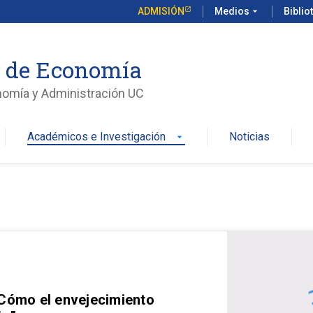
ADMISIÓN
Medios
arrow_drop_down
Biblio
o de Economía
nomía y Administración UC
Académicos e Investigación
Noticias
arrow_drop_down
 Cómo el envejecimiento