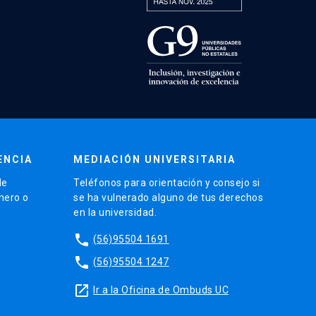
ENCIA
MEDIACIÓN UNIVERSITARIA
de
Teléfonos para orientación y consejo si
énero o
se ha vulnerado alguno de tus derechos
en la universidad.
phone
(56)95504 1691
phone
(56)95504 1247
launch
Ir a la Oficina de Ombuds UC