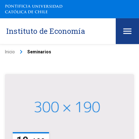
Instituto de Economía
keyboard_arrow_right
Inicio
Seminarios