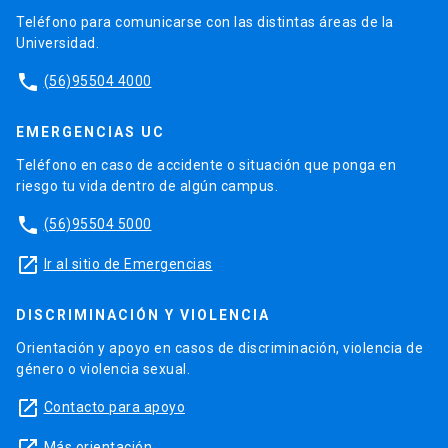
Teléfono para comunicarse con las distintas áreas de la
Universidad.
phone
(56)95504 4000
EMERGENCIAS UC
Teléfono en caso de accidente o situación que ponga en
riesgo tu vida dentro de algún campus.
phone
(56)95504 5000
launch
Ir al sitio de Emergencias
DISCRIMINACIÓN Y VIOLENCIA
Orientación y apoyo en casos de discriminación, violencia de
género o violencia sexual.
launch
Contacto para apoyo
Más orientación