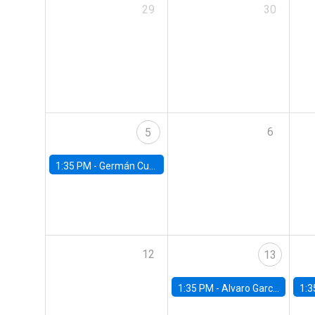
29
30
6
5
1:35 PM -
Germán Cubas, University of Houston
12
13
1:35 PM -
Alvaro Garcia-Marin, Universidad de Los Andes
1:3