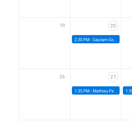
19
20
2:30 PM -
Gautam Gowrisankaran, Columbia University
26
27
1:35 PM -
Mathieu Pedemonte, IDB
1:3