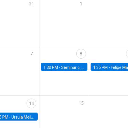
31
1
7
8
1:30 PM -
Seminario: “Recuperando la humanidad para progresar en la era de la IA»
1:35 PM -
Felipe Martínez, alumno Doctorado en Ec
15
14
5 PM -
Ursula Mello, Insper - Institute of Education and Research