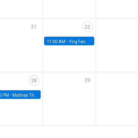
21
22
11:00 AM -
Ying Fan, University of Michigan
29
28
5 PM -
Mathias Thoenig, University of Lausanne