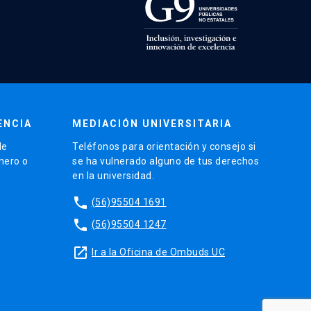
ENCIA
MEDIACIÓN UNIVERSITARIA
de
Teléfonos para orientación y consejo si
énero o
se ha vulnerado alguno de tus derechos
en la universidad.
phone
(56)95504 1691
phone
(56)95504 1247
launch
Ir a la Oficina de Ombuds UC