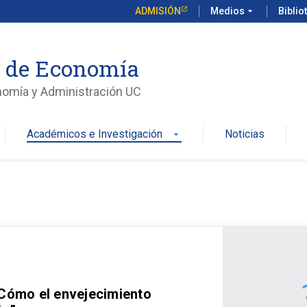
ADMISIÓN
Medios
arrow_drop_down
Biblio
o de Economía
nomía y Administración UC
Académicos e Investigación
Noticias
arrow_drop_down
 Cómo el envejecimiento