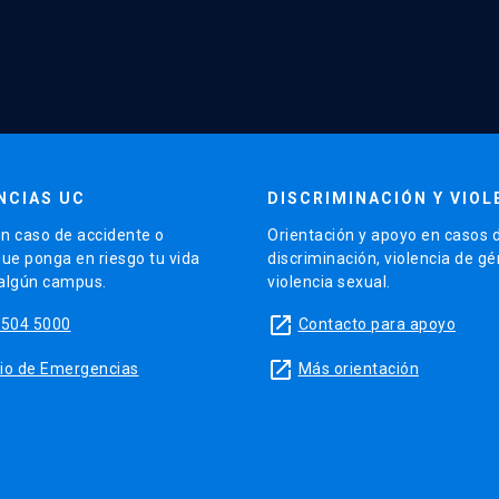
NCIAS UC
DISCRIMINACIÓN Y VIOL
n caso de accidente o
Orientación y apoyo en casos 
que ponga en riesgo tu vida
discriminación, violencia de g
 algún campus.
violencia sexual.
launch
5504 5000
Contacto para apoyo
launch
sitio de Emergencias
Más orientación