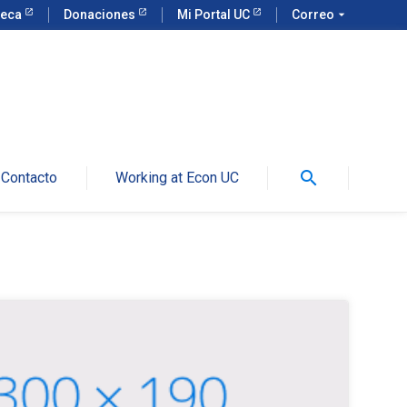
teca
Donaciones
Mi Portal UC
Correo
arrow_drop_down
search
Contacto
Working at Econ UC