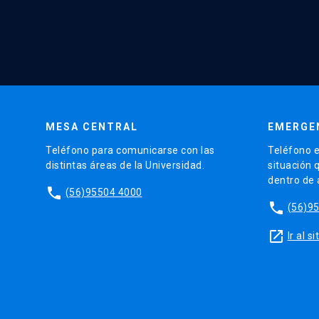
MESA CENTRAL
EMERGE
Teléfono para comunicarse con las
Teléfono e
distintas áreas de la Universidad.
situación 
dentro de
phone
(56)95504 4000
phone
(56)9
launch
Ir al 