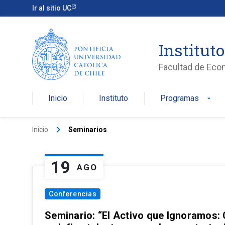
Ir al sitio UC
Institut
Facultad de Eco
Inicio
Instituto
Programas
arrow_drop_down
keyboard_arrow_right
Inicio
Seminarios
19
AGO
Conferencias
Seminario: “El Activo que Ignoramos: