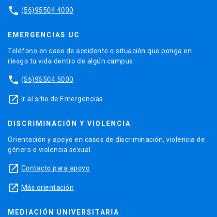
phone
(56)95504 4000
EMERGENCIAS UC
Teléfono en caso de accidente o situación que ponga en
riesgo tu vida dentro de algún campus.
phone
(56)95504 5000
launch
Ir al sitio de Emergencias
DISCRIMINACIÓN Y VIOLENCIA
Orientación y apoyo en casos de discriminación, violencia de
género o violencia sexual.
launch
Contacto para apoyo
launch
Más orientación
MEDIACIÓN UNIVERSITARIA