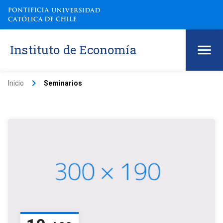
Instituto de Economía
keyboard_arrow_right
Inicio
Seminarios