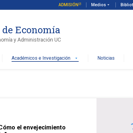
ADMISIÓN
Medios
arrow_drop_down
Biblio
o de Economía
nomía y Administración UC
Académicos e Investigación
Noticias
arrow_drop_down
 Cómo el envejecimiento