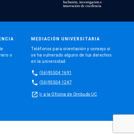
ENCIA
MEDIACIÓN UNIVERSITARIA
de
Teléfonos para orientación y consejo si
énero o
se ha vulnerado alguno de tus derechos
en la universidad.
phone
(56)95504 1691
phone
(56)95504 1247
launch
Ir a la Oficina de Ombuds UC