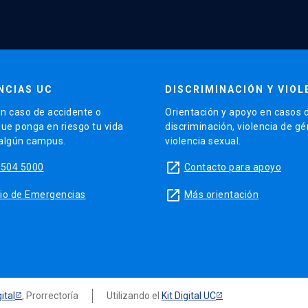
NCIAS UC
DISCRIMINACIÓN Y VIOL
n caso de accidente o
Orientación y apoyo en casos 
que ponga en riesgo tu vida
discriminación, violencia de g
 algún campus.
violencia sexual.
launch
5504 5000
Contacto para apoyo
launch
sitio de Emergencias
Más orientación
ital
, Prorrectoría
Utilizando el
Kit Digital UC