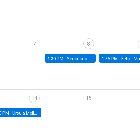
7
8
1:30 PM -
Seminario: “Recuperando la humanidad para progresar en la era de la IA»
1:35 PM -
Felipe Martínez, alumno Doctorado en Ec
15
14
5 PM -
Ursula Mello, Insper - Institute of Education and Research