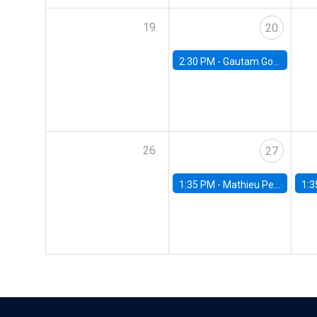
19
20
2:30 PM -
Gautam Gowrisankaran, Columbia University
26
27
1:35 PM -
Mathieu Pedemonte, IDB
1:3