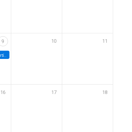
10
11
9
onomía UC
16
17
18