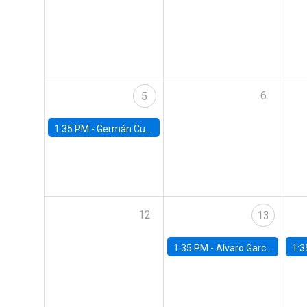
6
5
1:35 PM -
Germán Cubas, University of Houston
12
13
1:35 PM -
Alvaro Garcia-Marin, Universidad de Los Andes
1:3