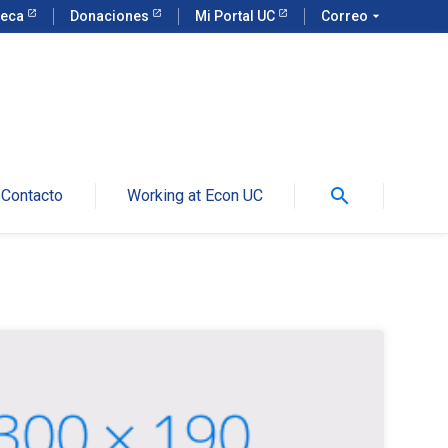
teca
Donaciones
Mi Portal UC
Correo
arrow_drop_down
search
Contacto
Working at Econ UC