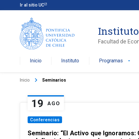
Ir al sitio UC
Institut
Facultad de Eco
Inicio
Instituto
Programas
arrow_drop_down
keyboard_arrow_right
Inicio
Seminarios
19
AGO
Conferencias
Seminario: “El Activo que Ignoramos: