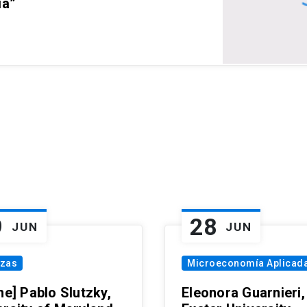
ia”
9
28
JUN
JUN
nzas
Microeconomía Aplicad
ne] Pablo Slutzky,
Eleonora Guarnieri,