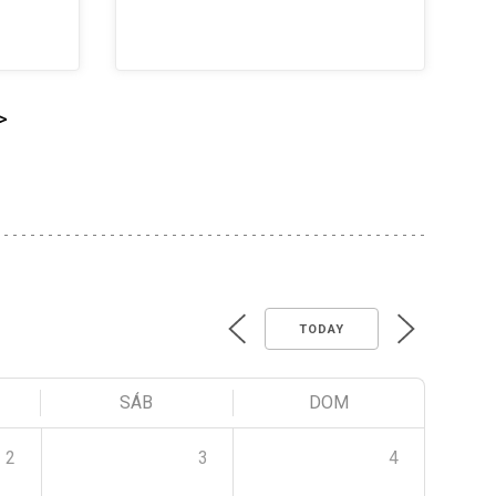
>
TODAY
SÁB
DOM
2
3
4