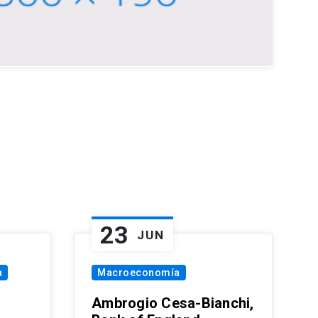
23
JUN
a
Macroeconomía
Ambrogio Cesa-Bianchi,