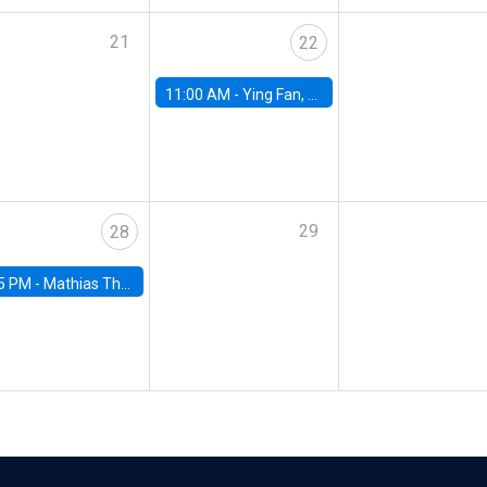
21
22
11:00 AM -
Ying Fan, University of Michigan
29
28
5 PM -
Mathias Thoenig, University of Lausanne