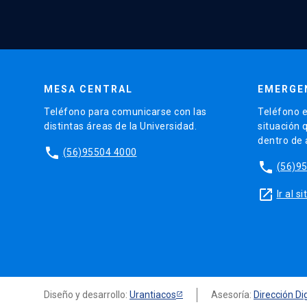
MESA CENTRAL
EMERGE
Teléfono para comunicarse con las
Teléfono e
distintas áreas de la Universidad.
situación 
dentro de
phone
(56)95504 4000
phone
(56)9
launch
Ir al 
Diseño y desarrollo:
Urantiacos
Asesoría:
Dirección Dig