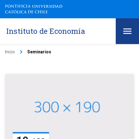
Instituto de Economía
keyboard_arrow_right
Inicio
Seminarios