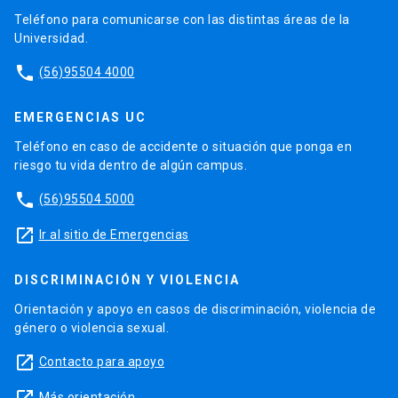
Teléfono para comunicarse con las distintas áreas de la
Universidad.
phone
(56)95504 4000
EMERGENCIAS UC
Teléfono en caso de accidente o situación que ponga en
riesgo tu vida dentro de algún campus.
phone
(56)95504 5000
launch
Ir al sitio de Emergencias
DISCRIMINACIÓN Y VIOLENCIA
Orientación y apoyo en casos de discriminación, violencia de
género o violencia sexual.
launch
Contacto para apoyo
Más orientación