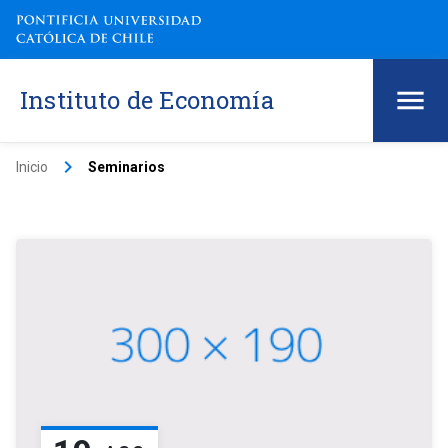
Instituto de Economía
keyboard_arrow_right
Inicio
Seminarios