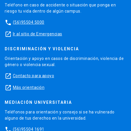
Teléfono en caso de accidente o situación que ponga en
riesgo tu vida dentro de algún campus.
phone
(56)95504 5000
launch
Ir al sitio de Emergencias
DISCRIMINACIÓN Y VIOLENCIA
Orientación y apoyo en casos de discriminación, violencia de
género o violencia sexual.
launch
Contacto para apoyo
launch
Más orientación
MEDIACIÓN UNIVERSITARIA
Teléfonos para orientación y consejo si se ha vulnerado
alguno de tus derechos en la universidad.
phone
(56)95504 1691