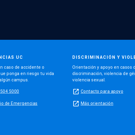
NCIAS UC
DISCRIMINACIÓN Y VIOL
n caso de accidente o
Orientación y apoyo en casos 
que ponga en riesgo tu vida
discriminación, violencia de g
 algún campus.
violencia sexual.
launch
5504 5000
Contacto para apoyo
launch
sitio de Emergencias
Más orientación