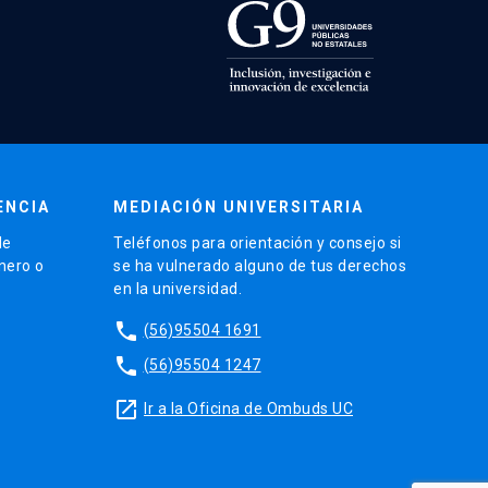
ENCIA
MEDIACIÓN UNIVERSITARIA
de
Teléfonos para orientación y consejo si
énero o
se ha vulnerado alguno de tus derechos
en la universidad.
phone
(56)95504 1691
phone
(56)95504 1247
launch
Ir a la Oficina de Ombuds UC