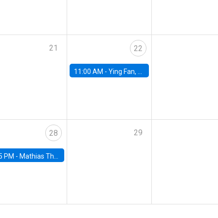
21
22
11:00 AM -
Ying Fan, University of Michigan
29
28
5 PM -
Mathias Thoenig, University of Lausanne