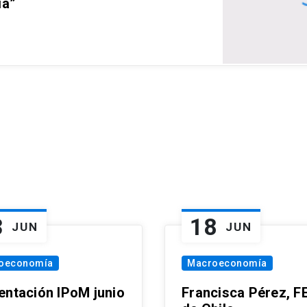
ia”
3
18
JUN
JUN
oeconomía
Macroeconomía
entación IPoM junio
Francisca Pérez, F