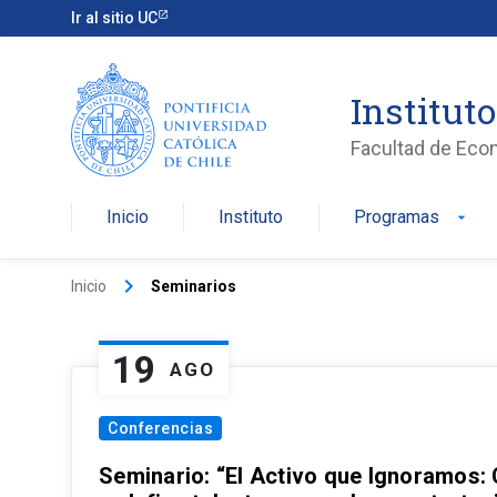
Ir al sitio UC
Institut
Facultad de Eco
Inicio
Instituto
Programas
arrow_drop_down
keyboard_arrow_right
Inicio
Seminarios
19
AGO
Conferencias
Seminario: “El Activo que Ignoramos: