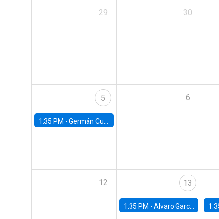
29
30
6
5
1:35 PM -
Germán Cubas, University of Houston
12
13
1:35 PM -
Alvaro Garcia-Marin, Universidad de Los Andes
1:3