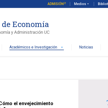
ADMISIÓN
Medios
arrow_drop_down
Biblio
o de Economía
nomía y Administración UC
Académicos e Investigación
Noticias
arrow_drop_down
 Cómo el envejecimiento