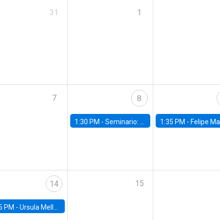
31
1
7
8
1:30 PM -
Seminario: “Recuperando la humanidad para progresar en la era de la IA»
1:35 PM -
Felipe Martínez, alumno Doctorado en Ec
15
14
5 PM -
Ursula Mello, Insper - Institute of Education and Research