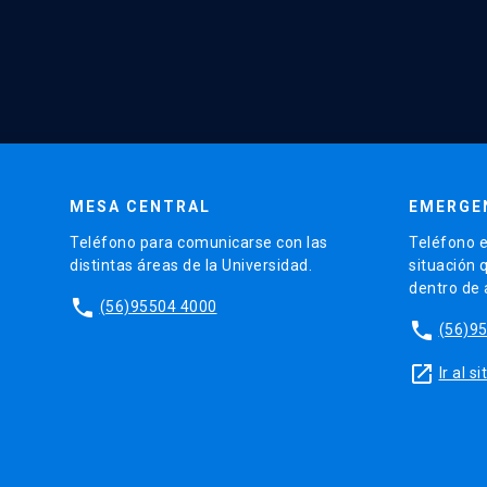
MESA CENTRAL
EMERGE
Teléfono para comunicarse con las
Teléfono e
distintas áreas de la Universidad.
situación 
dentro de
phone
(56)95504 4000
phone
(56)9
launch
Ir al 