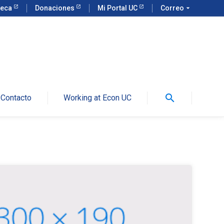
teca
Donaciones
Mi Portal UC
Correo
arrow_drop_down
search
Contacto
Working at Econ UC