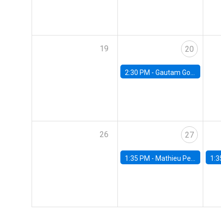
19
20
2:30 PM -
Gautam Gowrisankaran, Columbia University
26
27
1:35 PM -
Mathieu Pedemonte, IDB
1:3