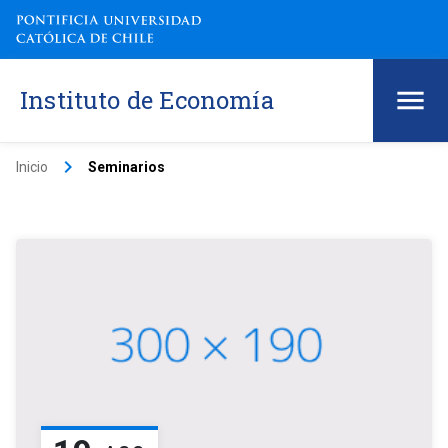
Instituto de Economía
keyboard_arrow_right
Inicio
Seminarios