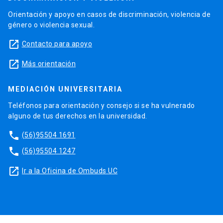
Orientación y apoyo en casos de discriminación, violencia de
género o violencia sexual.
launch
Contacto para apoyo
launch
Más orientación
MEDIACIÓN UNIVERSITARIA
Teléfonos para orientación y consejo si se ha vulnerado
alguno de tus derechos en la universidad.
phone
(56)95504 1691
phone
(56)95504 1247
launch
Ir a la Oficina de Ombuds UC