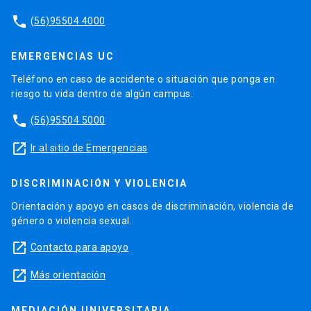
phone
(56)95504 4000
EMERGENCIAS UC
Teléfono en caso de accidente o situación que ponga en
riesgo tu vida dentro de algún campus.
phone
(56)95504 5000
launch
Ir al sitio de Emergencias
DISCRIMINACIÓN Y VIOLENCIA
Orientación y apoyo en casos de discriminación, violencia de
género o violencia sexual.
launch
Contacto para apoyo
launch
Más orientación
MEDIACIÓN UNIVERSITARIA