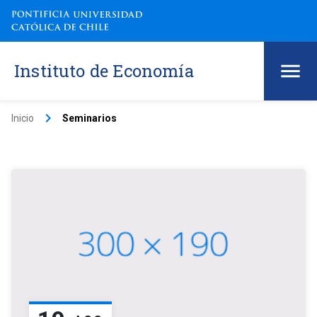
Instituto de Economía
keyboard_arrow_right
Inicio
Seminarios