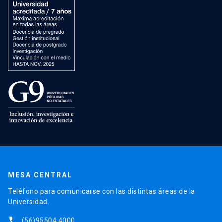
MESA CENTRAL
Teléfono para comunicarse con las distintas áreas de la
Universidad.
phone
(56)95504 4000