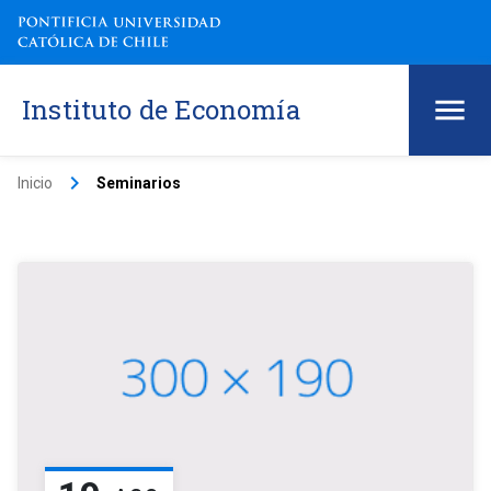
Instituto de Economía
keyboard_arrow_right
Inicio
Seminarios