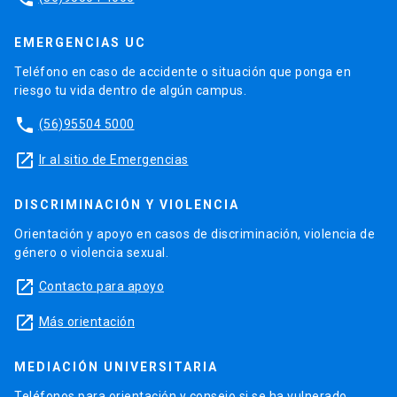
EMERGENCIAS UC
Teléfono en caso de accidente o situación que ponga en
riesgo tu vida dentro de algún campus.
phone
(56)95504 5000
launch
Ir al sitio de Emergencias
DISCRIMINACIÓN Y VIOLENCIA
Orientación y apoyo en casos de discriminación, violencia de
género o violencia sexual.
launch
Contacto para apoyo
launch
Más orientación
MEDIACIÓN UNIVERSITARIA
Teléfonos para orientación y consejo si se ha vulnerado