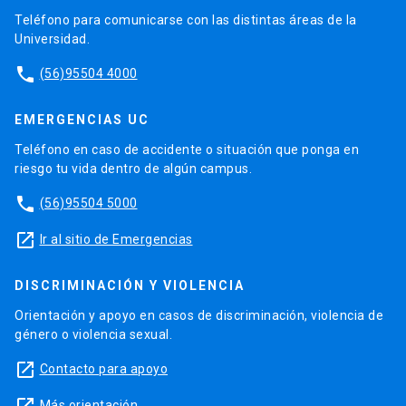
Teléfono para comunicarse con las distintas áreas de la
Universidad.
phone
(56)95504 4000
EMERGENCIAS UC
Teléfono en caso de accidente o situación que ponga en
riesgo tu vida dentro de algún campus.
phone
(56)95504 5000
launch
Ir al sitio de Emergencias
DISCRIMINACIÓN Y VIOLENCIA
Orientación y apoyo en casos de discriminación, violencia de
género o violencia sexual.
launch
Contacto para apoyo
Más orientación