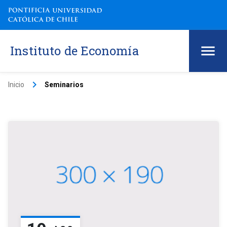
Instituto de Economía
keyboard_arrow_right
Inicio
Seminarios