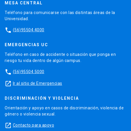
MESA CENTRAL
Teléfono para comunicarse con las distintas áreas de la
Universidad.
phone
(56)95504 4000
EMERGENCIAS UC
Teléfono en caso de accidente o situación que ponga en
riesgo tu vida dentro de algún campus.
phone
(56)95504 5000
launch
Ir al sitio de Emergencias
DISCRIMINACIÓN Y VIOLENCIA
Orientación y apoyo en casos de discriminación, violencia de
género o violencia sexual.
launch
Contacto para apoyo