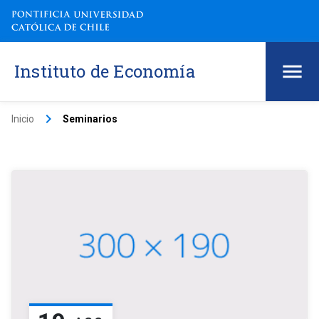
Instituto de Economía
keyboard_arrow_right
Inicio
Seminarios