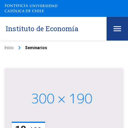
Instituto de Economía
keyboard_arrow_right
Inicio
Seminarios