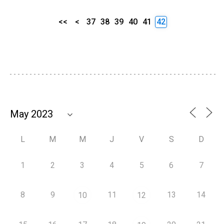
<<
<
37
38
39
40
41
42
L
M
M
J
V
S
D
1
2
3
4
5
6
7
8
9
11
13
14
10
12