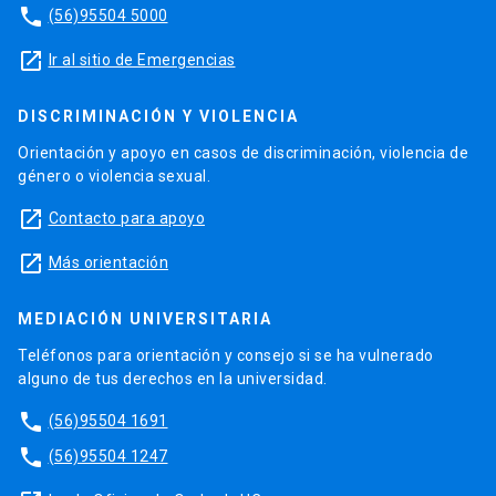
phone
(56)95504 5000
launch
Ir al sitio de Emergencias
DISCRIMINACIÓN Y VIOLENCIA
Orientación y apoyo en casos de discriminación, violencia de
género o violencia sexual.
launch
Contacto para apoyo
launch
Más orientación
MEDIACIÓN UNIVERSITARIA
Teléfonos para orientación y consejo si se ha vulnerado
alguno de tus derechos en la universidad.
phone
(56)95504 1691
phone
(56)95504 1247