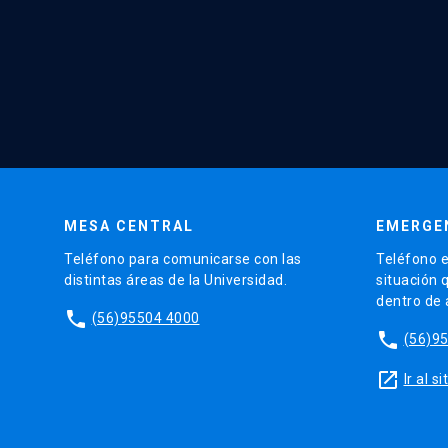
MESA CENTRAL
EMERGE
Teléfono para comunicarse con las
Teléfono e
distintas áreas de la Universidad.
situación 
dentro de
phone
(56)95504 4000
phone
(56)9
launch
Ir al 