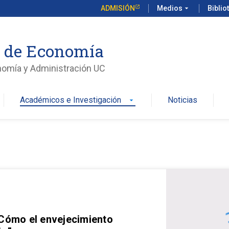
ADMISIÓN
Medios
arrow_drop_down
Biblio
o de Economía
nomía y Administración UC
Académicos e Investigación
Noticias
arrow_drop_down
 Cómo el envejecimiento