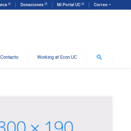
teca
Donaciones
Mi Portal UC
Correo
arrow_drop_down
search
Contacto
Working at Econ UC