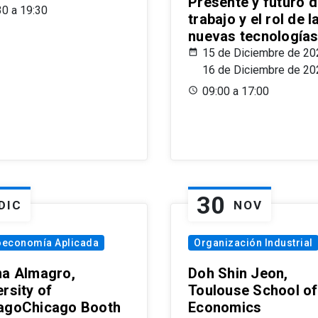
Presente y futuro d
30 a 19:30
trabajo y el rol de l
nuevas tecnología
15 de Diciembre de 20
16 de Diciembre de 20
09:00 a 17:00
30
DIC
NOV
oeconomía Aplicada
Organización Industrial
na Almagro,
Doh Shin Jeon,
rsity of
Toulouse School of
agoChicago Booth
Economics