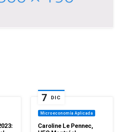
7
DIC
Microeconomía Aplicada
023:
Caroline Le Pennec,