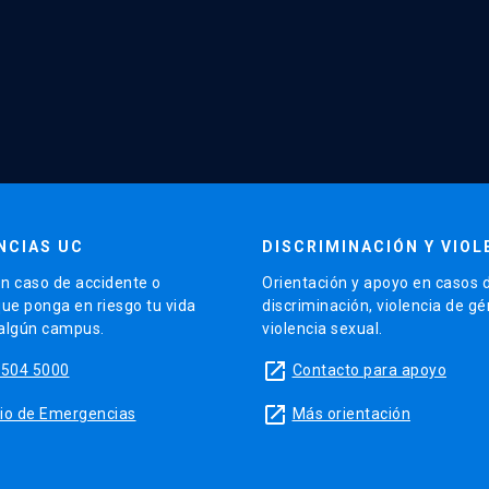
NCIAS UC
DISCRIMINACIÓN Y VIOL
n caso de accidente o
Orientación y apoyo en casos 
que ponga en riesgo tu vida
discriminación, violencia de g
 algún campus.
violencia sexual.
launch
5504 5000
Contacto para apoyo
launch
sitio de Emergencias
Más orientación