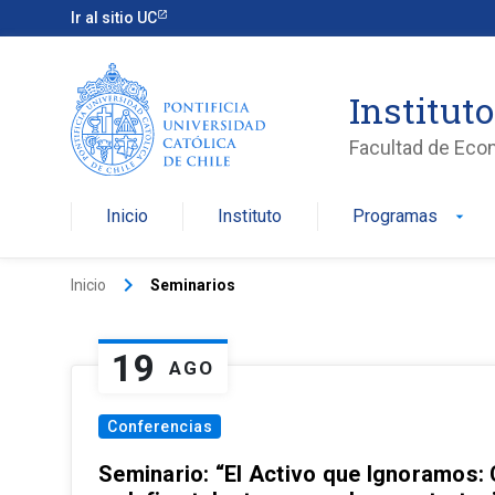
Ir al sitio UC
Institut
Facultad de Eco
Inicio
Instituto
Programas
arrow_drop_down
keyboard_arrow_right
Inicio
Seminarios
19
AGO
Conferencias
Seminario: “El Activo que Ignoramos: