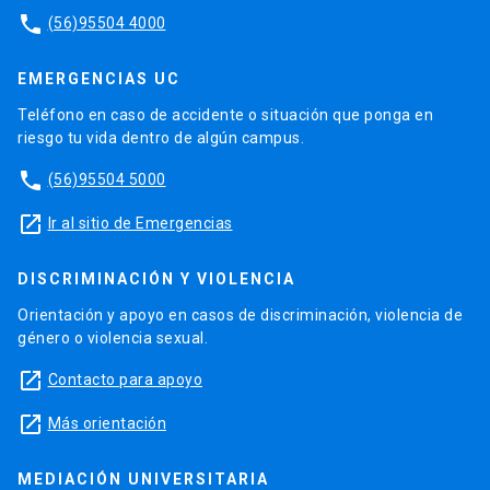
phone
(56)95504 4000
EMERGENCIAS UC
Teléfono en caso de accidente o situación que ponga en
riesgo tu vida dentro de algún campus.
phone
(56)95504 5000
launch
Ir al sitio de Emergencias
DISCRIMINACIÓN Y VIOLENCIA
Orientación y apoyo en casos de discriminación, violencia de
género o violencia sexual.
launch
Contacto para apoyo
launch
Más orientación
MEDIACIÓN UNIVERSITARIA