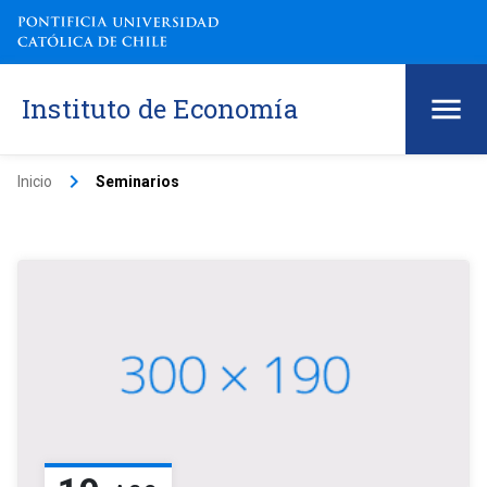
Instituto de Economía
keyboard_arrow_right
Inicio
Seminarios