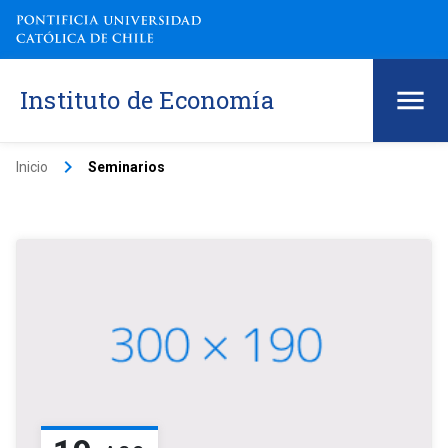
Instituto de Economía
keyboard_arrow_right
Inicio
Seminarios