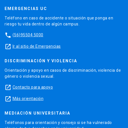
EMERGENCIAS UC
Teléfono en caso de accidente o situación que ponga en
riesgo tu vida dentro de algún campus.
phone
(56)95504 5000
launch
Ir al sitio de Emergencias
DISCRIMINACIÓN Y VIOLENCIA
Orientación y apoyo en casos de discriminación, violencia de
género o violencia sexual.
launch
Contacto para apoyo
launch
Más orientación
MEDIACIÓN UNIVERSITARIA
Teléfonos para orientación y consejo si se ha vulnerado