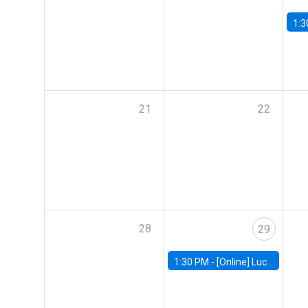
1:3
21
22
28
29
1:30 PM -
[Online] Luciana Juvenal, International Monetary Fund (IMF)