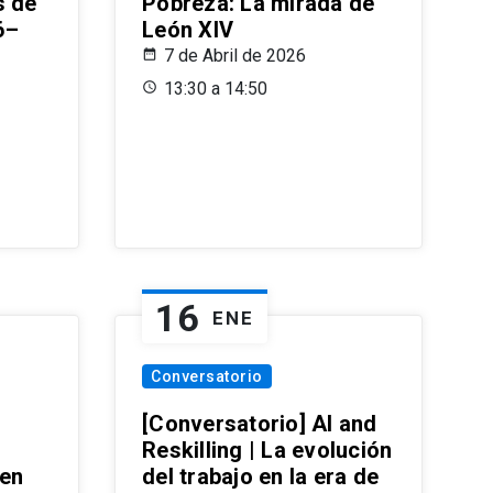
s de
Pobreza: La mirada de
6–
León XIV
7 de Abril de 2026
13:30 a 14:50
16
ENE
Conversatorio
[Conversatorio] AI and
Reskilling | La evolución
 en
del trabajo en la era de