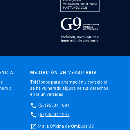
ENCIA
MEDIACIÓN UNIVERSITARIA
de
Teléfonos para orientación y consejo si
énero o
se ha vulnerado alguno de tus derechos
en la universidad.
phone
(56)95504 1691
phone
(56)95504 1247
launch
Ir a la Oficina de Ombuds UC