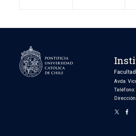
Inst
Facultad
Avda. Vic
Teléfono
Direcció