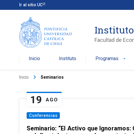
Ir al sitio UC
Institut
Facultad de Eco
Inicio
Instituto
Programas
arrow_drop_down
keyboard_arrow_right
Inicio
Seminarios
19
AGO
Conferencias
Seminario: “El Activo que Ignoramos: