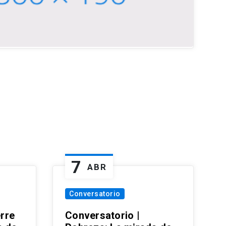
7
ABR
Conversatorio
erre
Conversatorio |