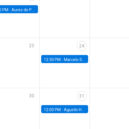
0 PM -
Aureo de Paula, UCL
23
24
12:30 PM -
Marcelo Sant'Anna, FGV - EPGE
30
31
12:00 PM -
Agustín Hurtado, University of Maryland