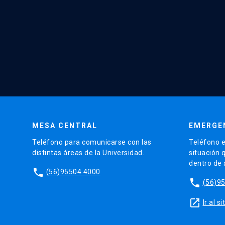
MESA CENTRAL
EMERGE
Teléfono para comunicarse con las
Teléfono e
distintas áreas de la Universidad.
situación 
dentro de
phone
(56)95504 4000
phone
(56)9
launch
Ir al 