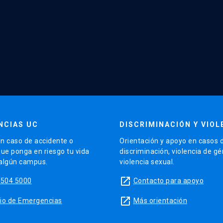
NCIAS UC
DISCRIMINACIÓN Y VIOL
n caso de accidente o
Orientación y apoyo en casos 
que ponga en riesgo tu vida
discriminación, violencia de g
 algún campus.
violencia sexual.
launch
5504 5000
Contacto para apoyo
launch
sitio de Emergencias
Más orientación