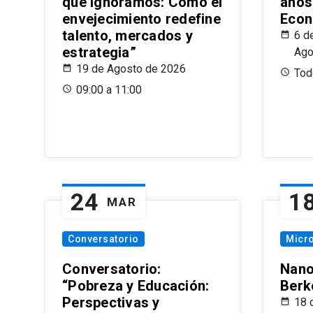
que Ignoramos: Cómo el
años
envejecimiento redefine
Econ
talento, mercados y
6 d
estrategia”
Ago
19 de Agosto de 2026
Todo
09:00 a 11:00
24
1
MAR
Conversatorio
Micr
Conversatorio:
Nano
“Pobreza y Educación:
Berk
Perspectivas y
18 