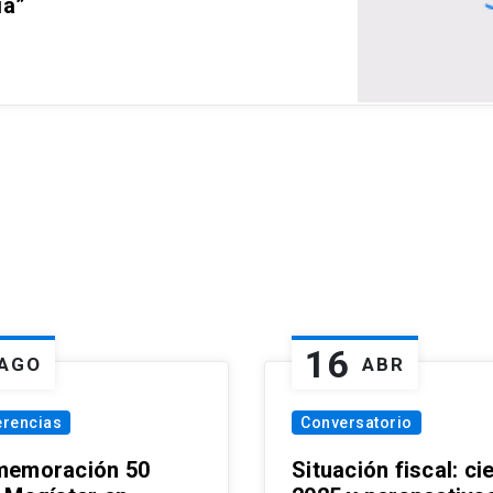
ia”
16
AGO
ABR
erencias
Conversatorio
emoración 50
Situación fiscal: ci