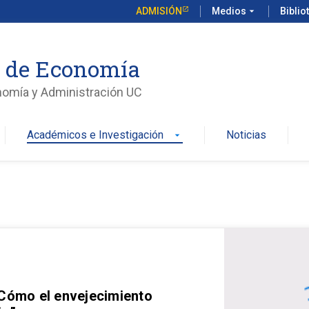
ADMISIÓN
Medios
arrow_drop_down
Biblio
o de Economía
nomía y Administración UC
Académicos e Investigación
Noticias
arrow_drop_down
 Cómo el envejecimiento