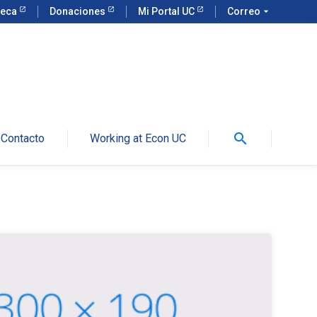
teca
Donaciones
Mi Portal UC
Correo
arrow_drop_down
search
Contacto
Working at Econ UC