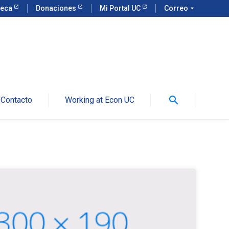
teca
Donaciones
Mi Portal UC
Correo
arrow_drop_down
search
Contacto
Working at Econ UC