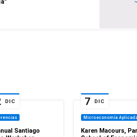
ia”
2
7
DIC
DIC
erencias
Microeconomía Aplicad
nnual Santiago
Karen Macours, Par