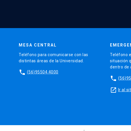
MESA CENTRAL
EMERGE
Teléfono para comunicarse con las
Teléfono e
distintas áreas de la Universidad.
situación 
dentro de
phone
(56)95504 4000
phone
(56)9
launch
Ir al 