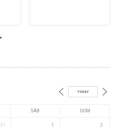
>
TODAY
SÁB
DOM
31
1
2