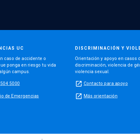
NCIAS UC
DISCRIMINACIÓN Y VIOL
n caso de accidente o
Orientación y apoyo en casos 
que ponga en riesgo tu vida
discriminación, violencia de g
 algún campus.
violencia sexual.
launch
5504 5000
Contacto para apoyo
launch
sitio de Emergencias
Más orientación