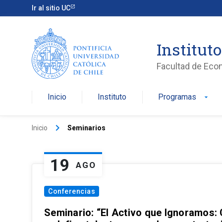
Ir al sitio UC
Institut
Facultad de Eco
Inicio
Instituto
Programas
arrow_drop_down
keyboard_arrow_right
Inicio
Seminarios
19
AGO
Conferencias
Seminario: “El Activo que Ignoramos: