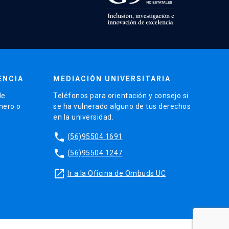
ENCIA
MEDIACIÓN UNIVERSITARIA
de
Teléfonos para orientación y consejo si
énero o
se ha vulnerado alguno de tus derechos
en la universidad.
phone
(56)95504 1691
phone
(56)95504 1247
launch
Ir a la Oficina de Ombuds UC