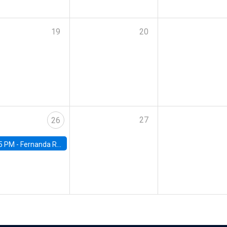
19
20
27
26
5 PM -
Fernanda Rojas Ampuero, University of Wisconsin-Madison