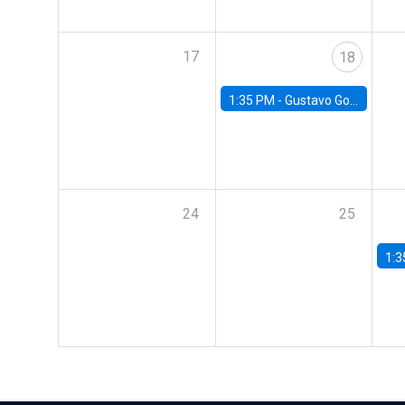
17
18
1:35 PM -
Gustavo González, Banco Central de Chile
24
25
1:3