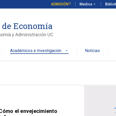
ADMISIÓN
Medios
arrow_drop_down
Biblio
o de Economía
nomía y Administración UC
Académicos e Investigación
Noticias
arrow_drop_down
 Cómo el envejecimiento