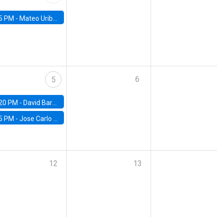
5 PM -
Mateo Uribe-Castro, Universidad de los Andes (Colombia)
6
5
20 PM -
David Bardey, Universidad de los Andes - CEDE
5 PM -
Jose Carlo Bermudez, UC (ME) & World Bank
12
13