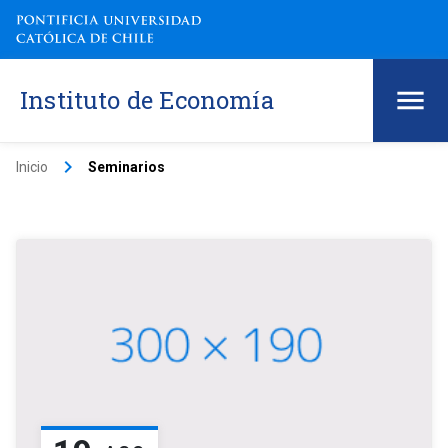
Instituto de Economía
keyboard_arrow_right
Inicio
Seminarios