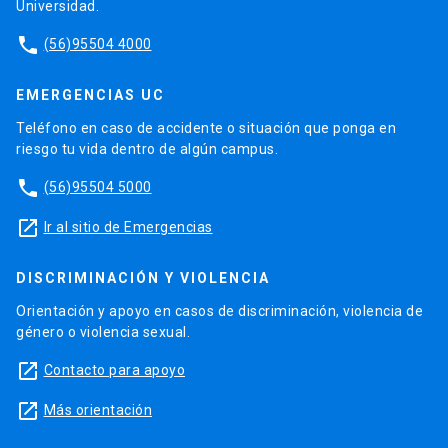
Universidad.
phone
(56)95504 4000
EMERGENCIAS UC
Teléfono en caso de accidente o situación que ponga en
riesgo tu vida dentro de algún campus.
phone
(56)95504 5000
launch
Ir al sitio de Emergencias
DISCRIMINACIÓN Y VIOLENCIA
Orientación y apoyo en casos de discriminación, violencia de
género o violencia sexual.
launch
Contacto para apoyo
launch
Más orientación